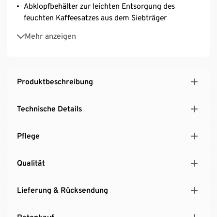
Abklopfbehälter zur leichten Entsorgung des
feuchten Kaffeesatzes aus dem Siebträger
Caffè Molinari Espresso Perfetto (250 g ganze
Mehr anzeigen
Bohne) für einen cremig-vollmundigen
Espressogenuss, nach original italienischem Rezept
Exklusiv online erhältlich!
Produktbeschreibung
Technische Details
Pflege
Qualität
Lieferung & Rücksendung