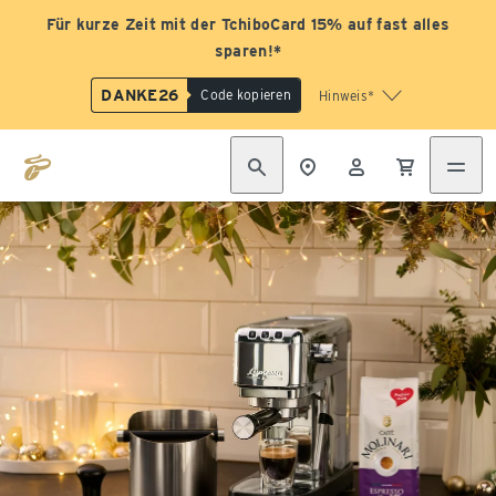
Für kurze Zeit mit der TchiboCard 15% auf fast alles
sparen!*
DANKE26
Code kopieren
Hinweis*