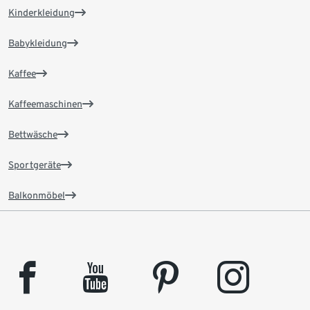
Kinderkleidung
Babykleidung
Kaffee
Kaffeemaschinen
Bettwäsche
Sportgeräte
Balkonmöbel
facebook
youtube
pinterest
instagram