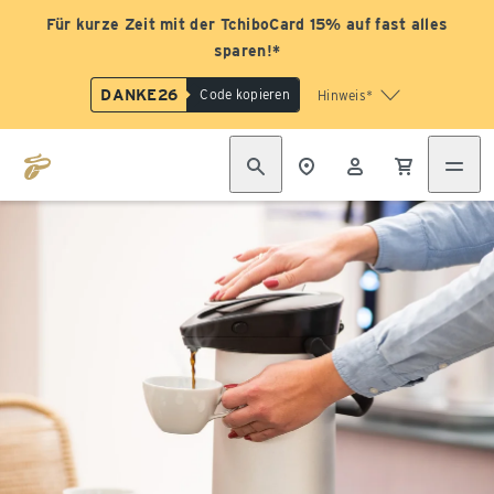
Für kurze Zeit mit der TchiboCard 15% auf fast alles
sparen!*
DANKE26
Code kopieren
Hinweis*