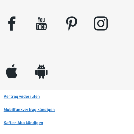
facebook
youtube
pinterest
instagram
appleinc
android
Vertrag widerrufen
Mobilfunkvertrag kündigen
Kaffee-Abo kündigen