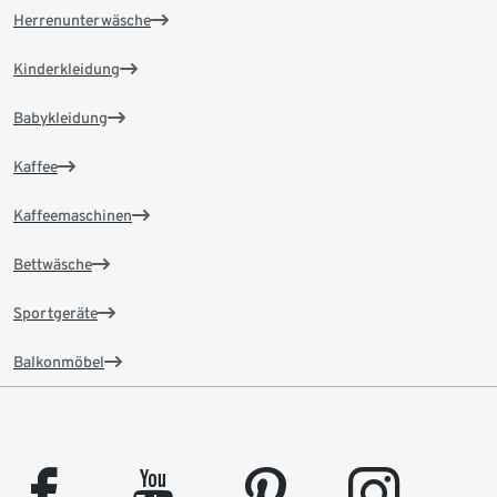
Herrenunterwäsche
Kinderkleidung
Babykleidung
Kaffee
Kaffeemaschinen
Bettwäsche
Sportgeräte
Balkonmöbel
facebook
youtube
pinterest
instagram