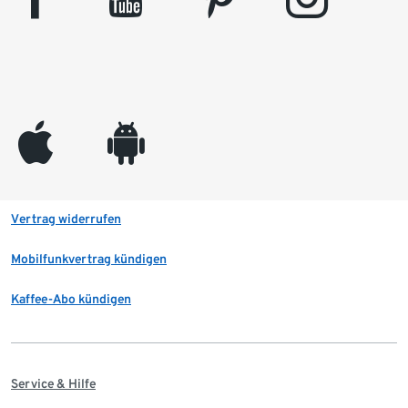
appleinc
android
Vertrag widerrufen
Mobilfunkvertrag kündigen
Kaffee-Abo kündigen
Service & Hilfe