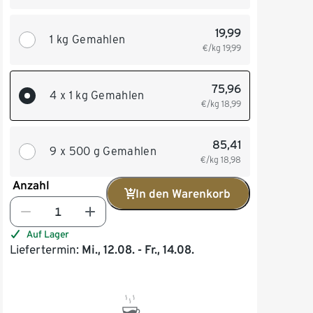
19,99
1 kg Gemahlen
€/kg
19,99
75,96
4 x 1 kg Gemahlen
€/kg
18,99
85,41
9 x 500 g Gemahlen
€/kg
18,98
Anzahl
In den Warenkorb
Auf Lager
Liefertermin:
Mi., 12.08. - Fr., 14.08.