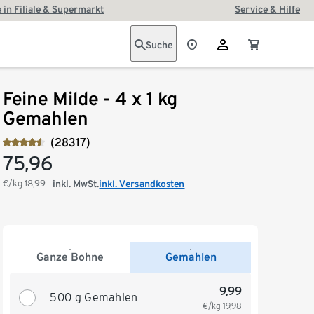
 in Filiale & Supermarkt
Service & Hilfe
Suche
Feine Milde - 4 x 1 kg
Gemahlen
(28317)
75,96
€/kg
18,99
inkl. MwSt.
inkl. Versandkosten
Ganze Bohne
Gemahlen
9,99
500 g Gemahlen
€/kg
19,98