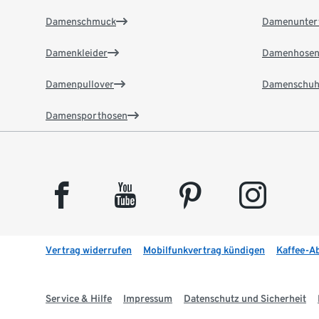
Damenschmuck
Damenunter
Damenkleider
Damenhose
Damenpullover
Damenschuh
Damensporthosen
facebook
youtube
pinterest
instagram
Vertrag widerrufen
Mobilfunkvertrag kündigen
Kaffee-A
Service & Hilfe
Impressum
Datenschutz und Sicherheit