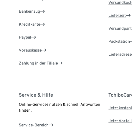
Versandkost
Bankeinzug
Lieferzeit
Kreditkarte
Versandpart
Paypal
Packstation
Vorauskasse
Lieferadress
Zahlung in der Filiale
Service & Hilfe
TchiboCar
Online-Services nutzen & schnell Antworten
Jetzt kostenl
finden.
Jetzt Vortei
Service-Bereich