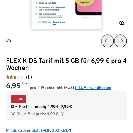
1/3
FLEX KIDS-Tarif mit 5 GB für 6,99 € pro 4
Wochen
(11)
1, 2, 3
6,99
pro 4 Wochen
inkl. MwSt.
inkl. Versandkosten
-50%
SIM-Karte einmalig
4,99
€
9,99
€
30-Tage-Bestpreis:
9,99
€
Produktdatenblatt (PDF, 202 KB)