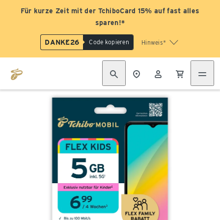
Für kurze Zeit mit der TchiboCard 15% auf fast alles
sparen!*
DANKE26
Code kopieren
Hinweis*