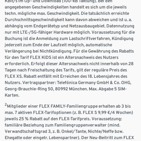
KBit/s im Up- und Download (100-kB Taktung). Bei den
angegebenen Geschwindigkeiten handelt es sich um die jeweils
techn. mögliche max. Geschwindigkeit. Die tatsächlich erreichte
Durchschnittsgeschwindigkeit kann davon abweichen und ist u. a.
abhängig vom Endgerätetyp und Netzausbaugebiet. Datennutzung
nur mit LTE-/5G-fähiger Hardware möglich. Voraussetzung für die
Buchung ist die Anmeldung zum Lastschriftverfahren, Kündigung
jederzeit zum Ende der Laufzeit möglich, automatische
Verlängerung bei Nichtkündigung. Für die Gewährung des Rabatts
für den Tarif FLEX KIDS ist ein Altersnachweis des Nutzers
erforderlich. Erfolgt dieser Altersnachweis nicht innerhalb von 28
Tagen nach Freischaltung des Tarifs, gilt der reguläre Preis des
FLEX XS. Rabatt entfällt mit Erreichen des 18. Lebensjahres des
Nutzers. Vertragspartner: Telefónica Germany GmbH & Co. OHG,
Georg-Brauchle-Ring 50, 80992 München. Max. Abgabe 5 SIM-
Karten.
2
Mitglieder einer FLEX FAMILY-Familiengruppe erhalten ab 3 bis
max. 7 aktiven FLEX-Tarifoptionen (z. B. FLEX S 9,99 €/4 Wochen)
jeweils 25 % Rabatt auf den FLEX-Tarifpreis. Voraussetzung:
familiäre Beziehung zum Familiengruppenverwalter (mind.
Verwandtschaftsgrad 3, z. B. Onkel/Tante, Nichte/Neffe bzw.
Ehegatte oder eingetr. Lebenspartner). Der Neu-Beitritt zum FLEX