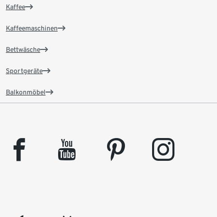
Kaffee
Kaffeemaschinen
Bettwäsche
Sportgeräte
Balkonmöbel
facebook
youtube
pinterest
instagram