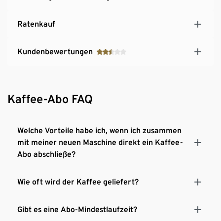
Flexibles Kaffee‑Abo nach Ihrem Bedarf:
Ihre
Lieblingsbohnen werden regelmäßig und
Ratenkauf
versandkostenfrei zu Ihnen geliefert. Menge, Sorte
und Intervall sind individuell anpassbar.
Kundenbewertungen
Kaffee-Abo FAQ
Welche Vorteile habe ich, wenn ich zusammen
mit meiner neuen Maschine direkt ein Kaffee-
Abo abschließe?
Wie oft wird der Kaffee geliefert?
Gibt es eine Abo-Mindestlaufzeit?