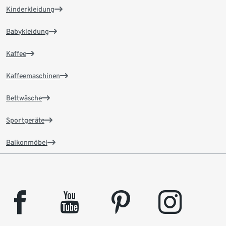
Kinderkleidung
Babykleidung
Kaffee
Kaffeemaschinen
Bettwäsche
Sportgeräte
Balkonmöbel
facebook
youtube
pinterest
instagram