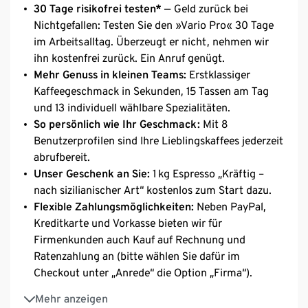
30 Tage risikofrei testen*
— Geld zurück bei
Nichtgefallen: Testen Sie den »Vario Pro« 30 Tage
im Arbeitsalltag. Überzeugt er nicht, nehmen wir
ihn kostenfrei zurück. Ein Anruf genügt.
Mehr Genuss in kleinen Teams:
Erstklassiger
Kaffeegeschmack in Sekunden, 15 Tassen am Tag
und 13 individuell wählbare Spezialitäten.
So persönlich wie Ihr Geschmack:
Mit 8
Benutzerprofilen sind Ihre Lieblingskaffees jederzeit
abrufbereit.
Unser Geschenk an Sie:
1 kg Espresso „Kräftig –
nach sizilianischer Art“ kostenlos zum Start dazu.
Flexible Zahlungsmöglichkeiten:
Neben PayPal,
Kreditkarte und Vorkasse bieten wir für
Firmenkunden auch Kauf auf Rechnung und
Ratenzahlung an (bitte wählen Sie dafür im
Checkout unter „Anrede“ die Option „Firma“).
Mühelos zum ersten Kaffee:
Plug & Play sorgt für
Mehr anzeigen