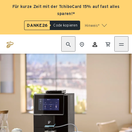
Für kurze Zeit mit der TchiboCard 15% auf fast alles
sparen!*
DANKE26
Code kopieren
Hinweis*