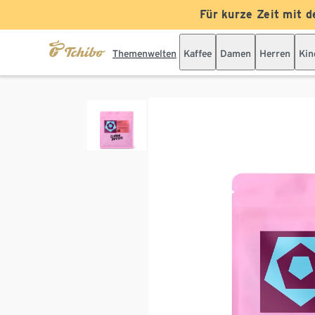
Für kurze Zeit mit d
Themenwelten
Kaffee
Damen
Herren
Kin