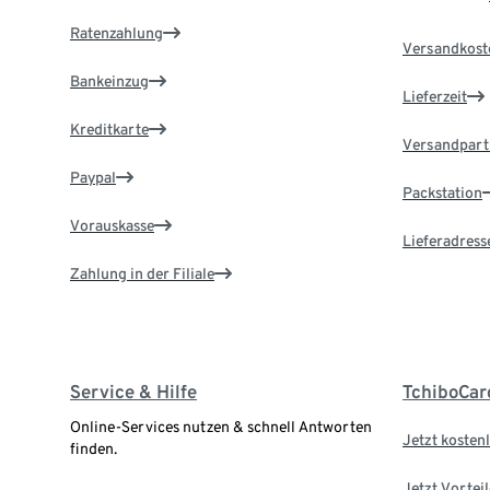
Ratenzahlung
Versandkost
Bankeinzug
Lieferzeit
Kreditkarte
Versandpart
Paypal
Packstation
Vorauskasse
Lieferadress
Zahlung in der Filiale
Service & Hilfe
TchiboCar
Online-Services nutzen & schnell Antworten
Jetzt kostenl
finden.
Jetzt Vortei