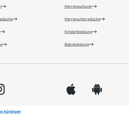
n
Herrenpullover
wäsche
Herrenunterwäsche
n
Kinderkleidung
e
Babykleidung
gram
appleinc
android
bo kündigen