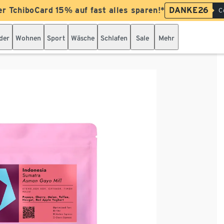
er TchiboCard 15% auf fast alles sparen!*
DANKE26
C
der
Wohnen
Sport
Wäsche
Schlafen
Sale
Mehr