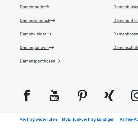
Damenmode
Damenbluse
Damenschmuck
Damenunter
Damenkleider
Damenhose
Damenpullover
Damenschuh
Damensporthosen
facebook
youtube
pinterest
xing
insta
Vertrag widerrufen
Mobilfunkvertrag kündigen
Kaffee-A