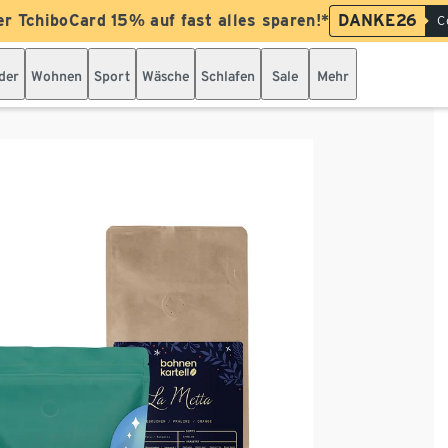
er TchiboCard 15% auf fast alles sparen!*
DANKE26
C
der
Wohnen
Sport
Wäsche
Schlafen
Sale
Mehr