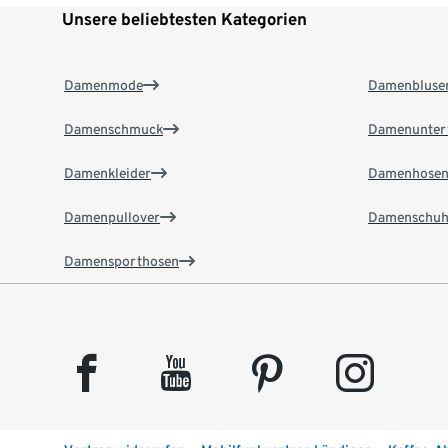
Unsere beliebtesten Kategorien
Damenmode
Damenbluse
Damenschmuck
Damenunter
Damenkleider
Damenhose
Damenpullover
Damenschuh
Damensporthosen
facebook
youtube
pinterest
instagram