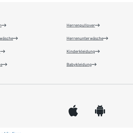
n
Herrenpullover
wäsche
Herrenunterwäsche
n
Kinderkleidung
e
Babykleidung
appleinc
android