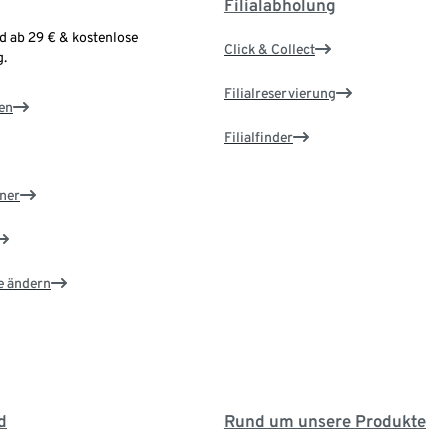
Filialabholung
d ab 29 € & kostenlose
Click & Collect
.
Filialreservierung
en
Filialfinder
ner
e ändern
d
Rund um unsere Produkte