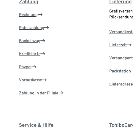
Zahlung
Lieferung
Gratisversan
Rechnung
Rücksendung
Ratenzahlung
Versandkost
Bankeinzug
Lieferzeit
Kreditkarte
Versandpart
Paypal
Packstation
Vorauskasse
Lieferadress
Zahlung in der Filiale
Service & Hilfe
TchiboCar