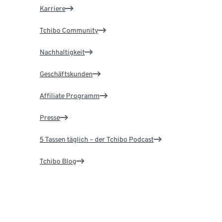
Karriere
Tchibo Community
Nachhaltigkeit
Geschäftskunden
Affiliate Programm
Presse
5 Tassen täglich – der Tchibo Podcast
Tchibo Blog