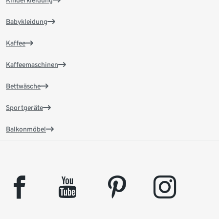
Kinderkleidung
Babykleidung
Kaffee
Kaffeemaschinen
Bettwäsche
Sportgeräte
Balkonmöbel
facebook
youtube
pinterest
instagram