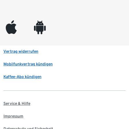
appleinc
android
Vertrag widerrufen
Mobilfunkvertrag kündigen
Kaffee-Abo kündigen
Service & Hilfe
Impressum
Datenschutz und Sicherheit