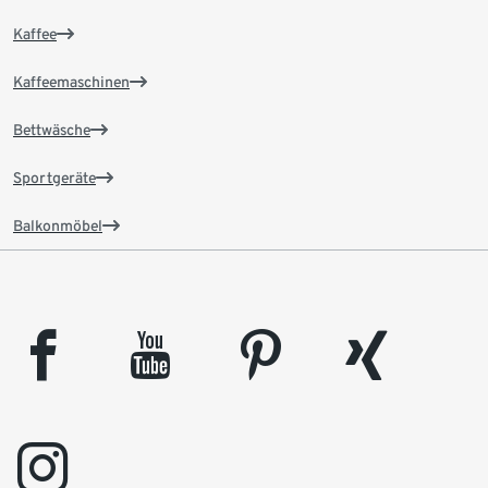
Kaffee
Kaffeemaschinen
Bettwäsche
Sportgeräte
Balkonmöbel
facebook
youtube
pinterest
xing
instagram