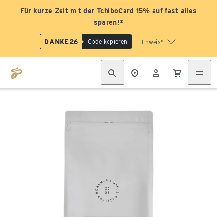
Für kurze Zeit mit der TchiboCard 15% auf fast alles
sparen!*
DANKE26
Code kopieren
Hinweis*