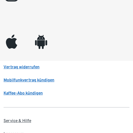
appleinc
android
Vertrag widerrufen
Mobilfunkvertrag kündigen
Kaffee-Abo kündigen
Service & Hilfe