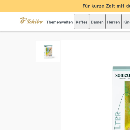
Für kurze Zeit mit d
Themenwelten
Kaffee
Damen
Herren
Kin