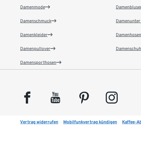
Damenmode
Damenbluse
Damenschmuck
Damenunter
Damenkleider
Damenhose
Damenpullover
Damenschuh
Damensporthosen
facebook
youtube
pinterest
instagram
Vertrag widerrufen
Mobilfunkvertrag kündigen
Kaffee-A