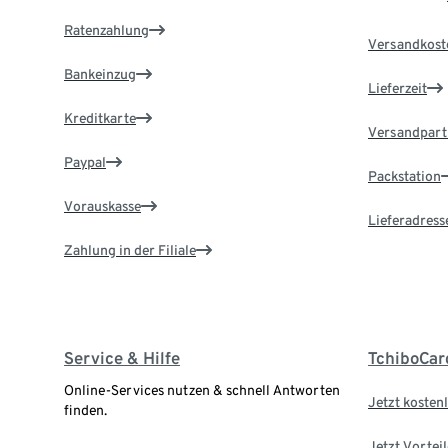
Ratenzahlung
Versandkost
Bankeinzug
Lieferzeit
Kreditkarte
Versandpart
Paypal
Packstation
Vorauskasse
Lieferadress
Zahlung in der Filiale
Service & Hilfe
TchiboCar
Online-Services nutzen & schnell Antworten
Jetzt kostenl
finden.
Jetzt Vortei