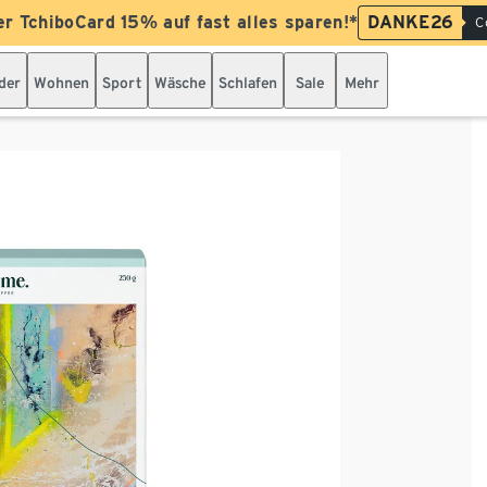
er TchiboCard 15% auf fast alles sparen!*
DANKE26
C
der
Wohnen
Sport
Wäsche
Schlafen
Sale
Mehr