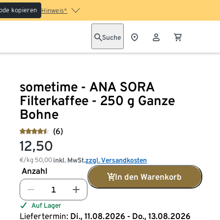
ode kopieren
Hinweis*
Suche
sometime - ANA SORA
Filterkaffee - 250 g Ganze
Bohne
(6)
12,50
€/kg
50,00
inkl. MwSt.
zzgl. Versandkosten
Anzahl
In den Warenkorb
Auf Lager
Liefertermin:
Di., 11.08.2026 - Do., 13.08.2026