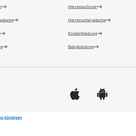
n
Herrenpullover
wäsche
Herrenunterwäsche
n
Kinderkleidung
e
Babykleidung
appleinc
android
bo kündigen