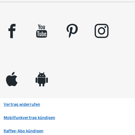
facebook
youtube
pinterest
instagram
appleinc
android
Vertrag widerrufen
Mobilfunkvertrag kündigen
Kaffee-Abo kündigen