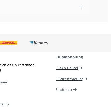
Filialabholung
d ab 29 € & kostenlose
Click & Collect
.
Filialreservierung
en
Filialfinder
ner