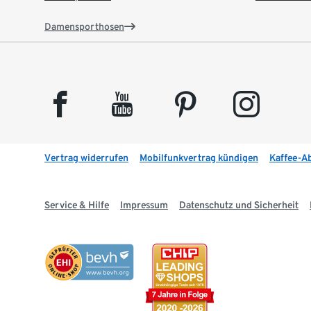
Damensporthosen
facebook
youtube
pinterest
instagram
Vertrag widerrufen
Mobilfunkvertrag kündigen
Kaffee-A
Service & Hilfe
Impressum
Datenschutz und Sicherheit