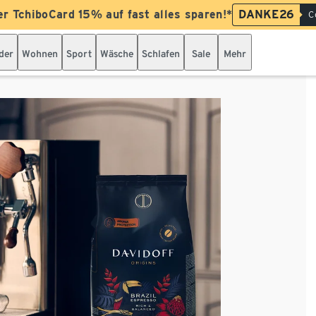
er TchiboCard 15% auf fast alles sparen!*
DANKE26
C
der
Wohnen
Sport
Wäsche
Schlafen
Sale
Mehr