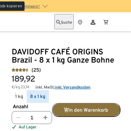
ode kopieren
Hinweis*
Suche
DAVIDOFF CAFÉ ORIGINS
Brazil - 8 x 1 kg Ganze Bohne
(25)
189,92
€/kg
23,74
inkl. MwSt.
inkl. Versandkosten
1 kg
8 x 1 kg
Anzahl
In den Warenkorb
Auf Lager