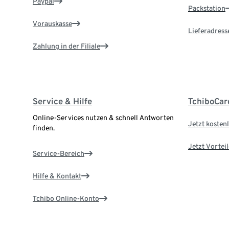
Paypal
Packstation
Vorauskasse
Lieferadress
Zahlung in der Filiale
Service & Hilfe
TchiboCar
Online-Services nutzen & schnell Antworten
Jetzt kostenl
finden.
Jetzt Vortei
Service-Bereich
Hilfe & Kontakt
Tchibo Online-Konto