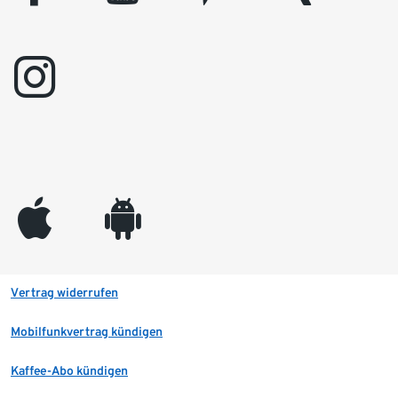
instagram
appleinc
android
Vertrag widerrufen
Mobilfunkvertrag kündigen
Kaffee-Abo kündigen