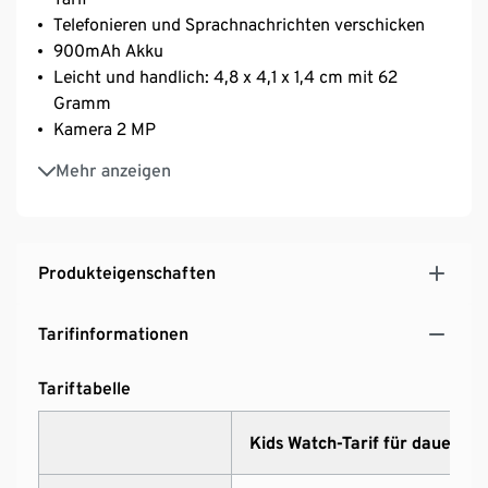
Telefonieren und Sprachnachrichten verschicken
900mAh Akku
Leicht und handlich: 4,8 x 4,1 x 1,4 cm mit 62
Gramm
Kamera 2 MP
Touchscreen
Mehr anzeigen
Wasserbeständig nach IP68
DSGVO-konforme Eltern App und Activity-
PLattform
GPS-Standort mit Kartendarstellung in der App
Produkteigenschaften
Hilferuf-Taste
Tarifinformationen
Tariftabelle
Kids Watch-Tarif für dauerhaf