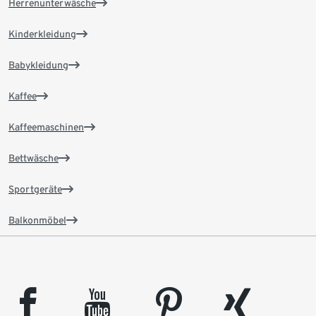
Herrenunterwäsche
Kinderkleidung
Babykleidung
Kaffee
Kaffeemaschinen
Bettwäsche
Sportgeräte
Balkonmöbel
facebook
youtube
pinterest
xing