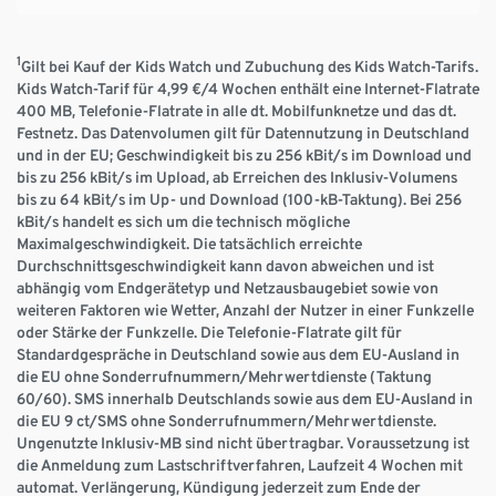
1
Gilt bei Kauf der Kids Watch und Zubuchung des Kids Watch-Tarifs.
Kids Watch-Tarif für 4,99 €/4 Wochen enthält eine Internet-Flatrate
400 MB, Telefonie-Flatrate in alle dt. Mobilfunknetze und das dt.
Festnetz. Das Datenvolumen gilt für Datennutzung in Deutschland
und in der EU; Geschwindigkeit bis zu 256 kBit/s im Download und
bis zu 256 kBit/s im Upload, ab Erreichen des Inklusiv-Volumens
bis zu 64 kBit/s im Up- und Download (100-kB-Taktung). Bei 256
kBit/s handelt es sich um die technisch mögliche
Maximalgeschwindigkeit. Die tatsächlich erreichte
Durchschnittsgeschwindigkeit kann davon abweichen und ist
abhängig vom Endgerätetyp und Netzausbaugebiet sowie von
weiteren Faktoren wie Wetter, Anzahl der Nutzer in einer Funkzelle
oder Stärke der Funkzelle. Die Telefonie-Flatrate gilt für
Standardgespräche in Deutschland sowie aus dem EU-Ausland in
die EU ohne Sonderrufnummern/Mehrwertdienste (Taktung
60/60). SMS innerhalb Deutschlands sowie aus dem EU-Ausland in
die EU 9 ct/SMS ohne Sonderrufnummern/Mehrwertdienste.
Ungenutzte Inklusiv-MB sind nicht übertragbar. Voraussetzung ist
die Anmeldung zum Lastschriftverfahren, Laufzeit 4 Wochen mit
automat. Verlängerung, Kündigung jederzeit zum Ende der