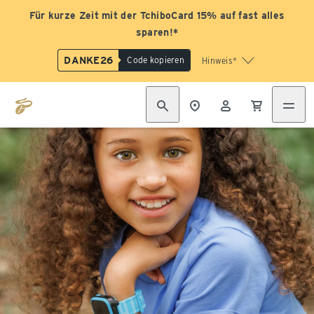
Für kurze Zeit mit der TchiboCard 15% auf fast alles
sparen!*
DANKE26
Code kopieren
Hinweis*