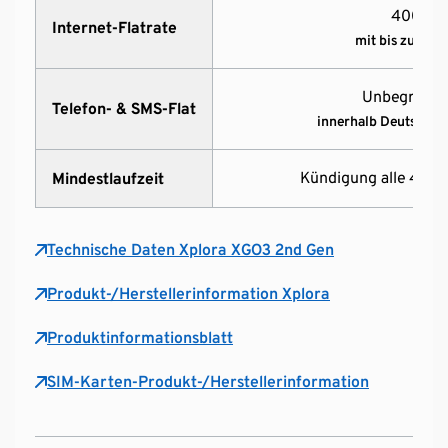
400 MB
Internet-Flatrate
mit bis zu 256 
Unbegrenzt 
Telefon- & SMS-Flat
innerhalb Deutschla
Kündigung alle 4 Wo
Mindestlaufzeit
Technische Daten Xplora XGO3 2nd Gen
Produkt-/Herstellerinformation Xplora
Produktinformationsblatt
SIM-Karten-Produkt-/Herstellerinformation