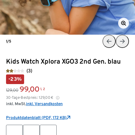
1/5
Kids Watch Xplora XGO3 2nd Gen. blau
(3)
-23%
99,00
1, 2
129,00
30-Tage-Bestpreis:
129,00
€
inkl. MwSt.
inkl. Versandkosten
Produktdatenblatt (PDF, 172 KB)