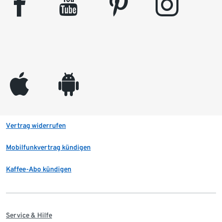
facebook
youtube
pinterest
instagram
appleinc
android
Vertrag widerrufen
Mobilfunkvertrag kündigen
Kaffee-Abo kündigen
Service & Hilfe