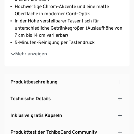
Hochwertige Chrom-Akzente und eine matte
Oberfläche in moderner Cord-Optik
In der Höhe verstellbarer Tassentisch für
unterschiedliche Getränkegrößen (Auslaufhöhe von
7 cm bis 14 cm variierbar)
5-Minuten-Reinigung per Tastendruck​
Individuell einstellbare Füllmenge pro Getränk
Mehr anzeigen
Integrierte Behälter, der bis zu 6 benutzte Kapseln
auffängt
0,7-Liter-Wassertank mit großer Öffnung für
einfaches Befüllen
Produktbeschreibung
Tassenbeleuchtung während der Kaffeezubereitung​
Entkalkungshinweis und –programm​
Technische Details
Individuell einstellbare Abschaltautomatik und
angenehm leiser Betrieb
Inklusive gratis Kapseln
Top-Preis-Leistungs-Verhältnis – für den einfachen
& günstigen Einstieg in die Welt der Qbo
Premiumkaffees
Produkttest der TchiboCard Community