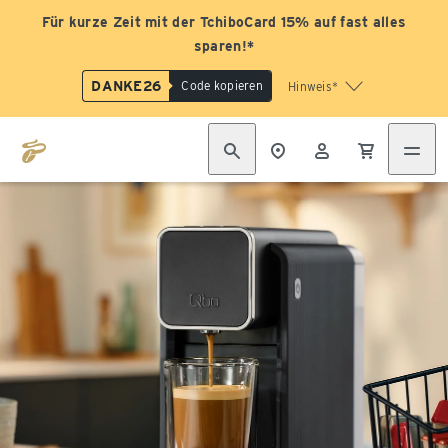
Für kurze Zeit mit der TchiboCard 15% auf fast alles
sparen!*
DANKE26
Code kopieren
Hinweis*