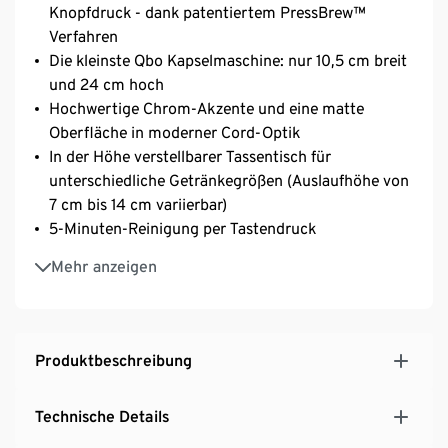
Knopfdruck - dank patentiertem PressBrew™
Verfahren​
Die kleinste Qbo Kapselmaschine: nur 10,5 cm breit
und 24 cm hoch​
Hochwertige Chrom-Akzente und eine matte
Oberfläche in moderner Cord-Optik
In der Höhe verstellbarer Tassentisch für
unterschiedliche Getränkegrößen (Auslaufhöhe von
7 cm bis 14 cm variierbar)
5-Minuten-Reinigung per Tastendruck​
Individuell einstellbare Füllmenge pro Getränk
Mehr anzeigen
Integrierte Behälter, der bis zu 6 benutzte Kapseln
auffängt
0,7-Liter-Wassertank mit großer Öffnung für
einfaches Befüllen
Produktbeschreibung
Tassenbeleuchtung während der Kaffeezubereitung​
Entkalkungshinweis und –programm​
Technische Details
Individuell einstellbare Abschaltautomatik und