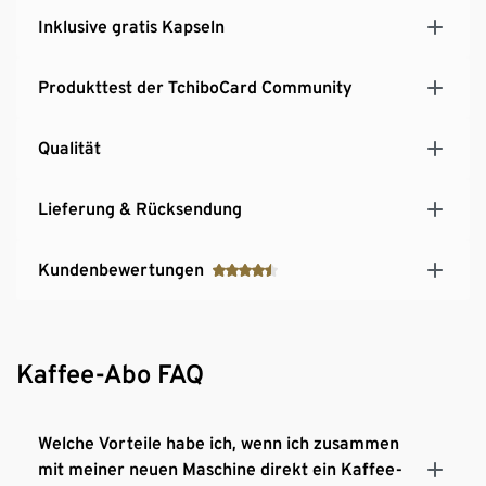
angenehm leiser Betrieb
Inklusive gratis Kapseln
Top-Preis-Leistungs-Verhältnis – für den einfachen
& günstigen Einstieg in die Welt der Qbo
Premiumkaffees
Produkttest der TchiboCard Community
Qualität
Lieferung & Rücksendung
Kundenbewertungen
Kaffee-Abo FAQ
Welche Vorteile habe ich, wenn ich zusammen
mit meiner neuen Maschine direkt ein Kaffee-