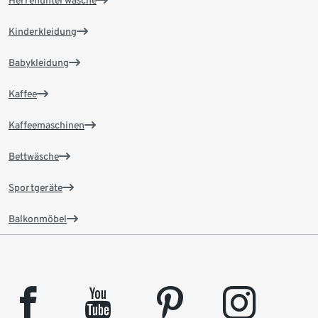
Herrenunterwäsche
Kinderkleidung
Babykleidung
Kaffee
Kaffeemaschinen
Bettwäsche
Sportgeräte
Balkonmöbel
facebook
youtube
pinterest
instagram