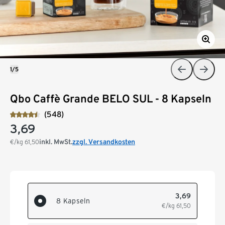
1/5
Qbo Caffè Grande BELO SUL - 8 Kapseln
(548)
3,69
inkl. MwSt.
zzgl. Versandkosten
€/kg
61,50
3,69
8 Kapseln
€/kg
61,50