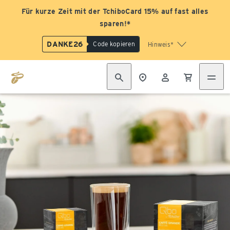
Für kurze Zeit mit der TchiboCard 15% auf fast alles
sparen!*
DANKE26
Code kopieren
Hinweis*