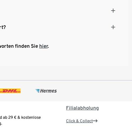
rt?
worten finden Sie
hier
.
Filialabholung
d ab 29 € & kostenlose
Click & Collect
.