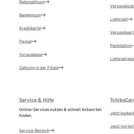
Ratenzahlung
Versandkost
Bankeinzug
Lieferzeit
Kreditkarte
Versandpart
Paypal
Packstation
Vorauskasse
Lieferadress
Zahlung in der Filiale
Service & Hilfe
TchiboCar
Online-Services nutzen & schnell Antworten
Jetzt kostenl
finden.
Jetzt Vortei
Service-Bereich