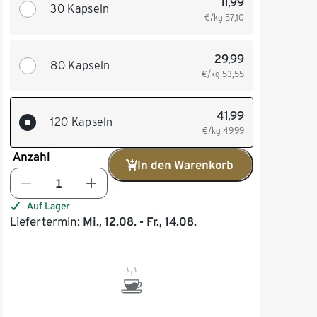
11,99
30 Kapseln
€/kg
57,10
29,99
80 Kapseln
€/kg
53,55
41,99
120 Kapseln
€/kg
49,99
Anzahl
In den Warenkorb
Auf Lager
Liefertermin:
Mi., 12.08. - Fr., 14.08.