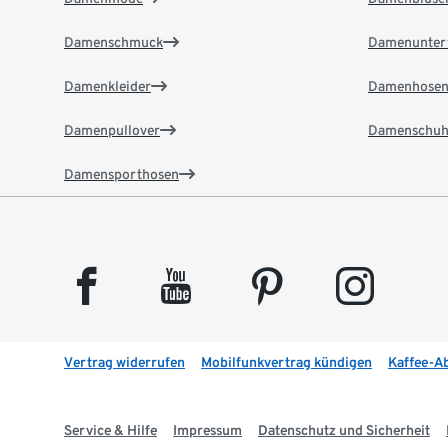
Damenschmuck
Damenunter
Damenkleider
Damenhose
Damenpullover
Damenschuh
Damensporthosen
facebook
youtube
pinterest
instagram
Vertrag widerrufen
Mobilfunkvertrag kündigen
Kaffee-A
Service & Hilfe
Impressum
Datenschutz und Sicherheit