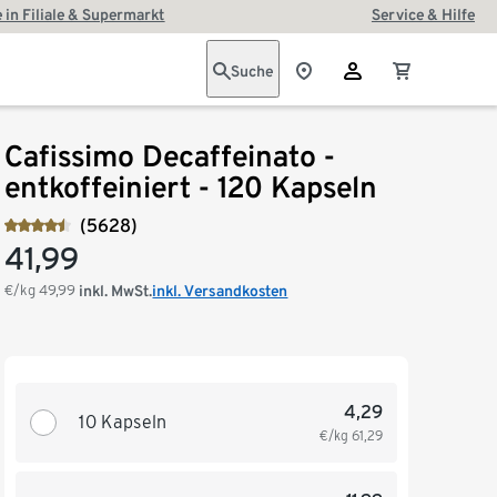
 in Filiale & Supermarkt
Service & Hilfe
Suche
Cafissimo Decaffeinato -
entkoffeiniert - 120 Kapseln
(5628)
41,99
€/kg
49,99
inkl. MwSt.
inkl. Versandkosten
4,29
10 Kapseln
€/kg
61,29