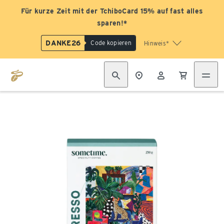
Für kurze Zeit mit der TchiboCard 15% auf fast alles
sparen!*
DANKE26
Code kopieren
Hinweis*