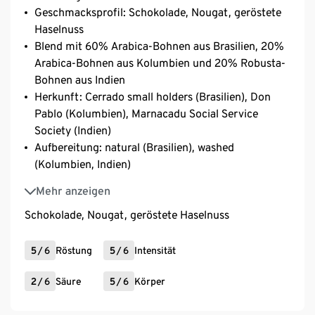
Geschmacksprofil: Schokolade, Nougat, geröstete
Haselnuss
Blend mit 60% Arabica-Bohnen aus Brasilien, 20%
Arabica-Bohnen aus Kolumbien und 20% Robusta-
Bohnen aus Indien
Herkunft: Cerrado small holders (Brasilien), Don
Pablo (Kolumbien), Marnacadu Social Service
Society (Indien)
Aufbereitung: natural (Brasilien), washed
(Kolumbien, Indien)
Varietät: Catuaí, Caturra (Brasilien), Castillo,
Mehr anzeigen
Colombia, Cenicafé 1 (Kolumbien), Canephora
Schokolade, Nougat, geröstete Haselnuss
(Indien)
5
/
6
Röstung
5
/
6
Intensität
2
/
6
Säure
5
/
6
Körper