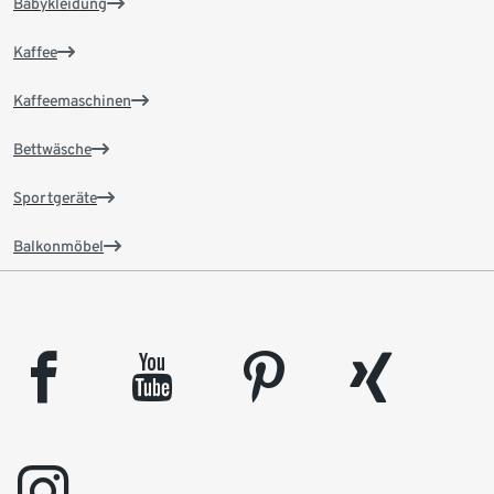
Babykleidung
Kaffee
Kaffeemaschinen
Bettwäsche
Sportgeräte
Balkonmöbel
facebook
youtube
pinterest
xing
instagram