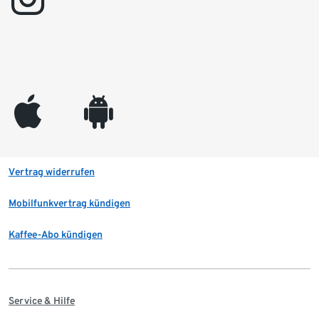
appleinc
android
Vertrag widerrufen
Mobilfunkvertrag kündigen
Kaffee-Abo kündigen
Service & Hilfe