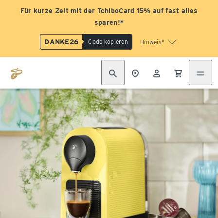
Für kurze Zeit mit der TchiboCard 15% auf fast alles
sparen!*
DANKE26
Code kopieren
Hinweis*