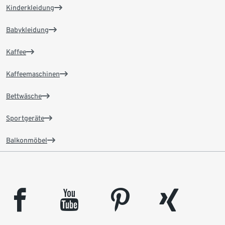
Kinderkleidung
Babykleidung
Kaffee
Kaffeemaschinen
Bettwäsche
Sportgeräte
Balkonmöbel
facebook
youtube
pinterest
xing