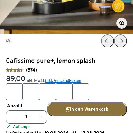
1/11
Cafissimo pure+, lemon splash
(574)
89,00
inkl. MwSt.
inkl. Versandkosten
Anzahl
In den Warenkorb
Auf Lager
Liefertermin:
Mo., 10.08.2026 - Mi., 12.08.2026