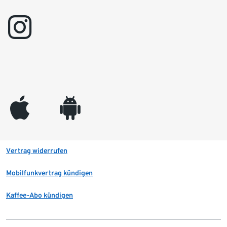
instagram
appleinc
android
Vertrag widerrufen
Mobilfunkvertrag kündigen
Kaffee-Abo kündigen