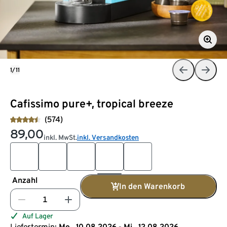
1/11
Cafissimo pure+, tropical breeze
(574)
89,00
inkl. MwSt.
inkl. Versandkosten
Anzahl
In den Warenkorb
Auf Lager
Liefertermin:
Mo., 10.08.2026 - Mi., 12.08.2026