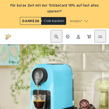
Für kurze Zeit mit der TchiboCard 15% auf fast alles
sparen!*
DANKE26
Code kopieren
Hinweis*