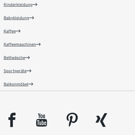
Kinderkleidung
Babykleidung
Kaffee
Kaffeemaschinen
Bettwäsche
Sportgeräte
Balkonmöbel
facebook
youtube
pinterest
xing