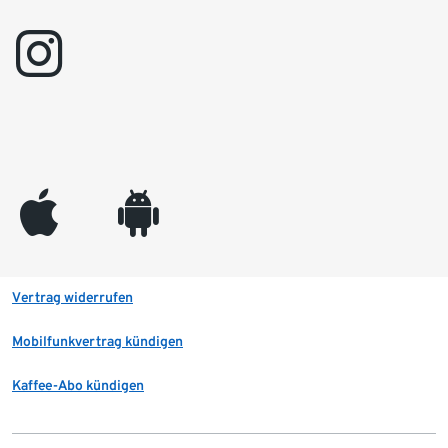
instagram
appleinc
android
Vertrag widerrufen
Mobilfunkvertrag kündigen
Kaffee-Abo kündigen