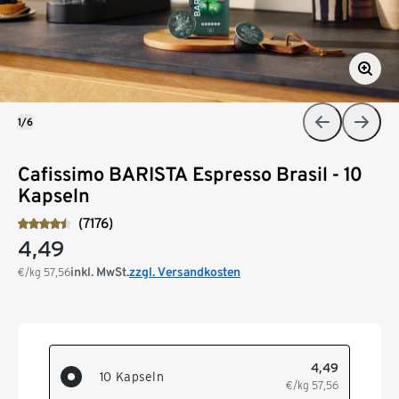
1/6
Cafissimo BARISTA Espresso Brasil - 10
Kapseln
(7176)
4,49
inkl. MwSt.
zzgl. Versandkosten
€/kg
57,56
4,49
10 Kapseln
€/kg
57,56