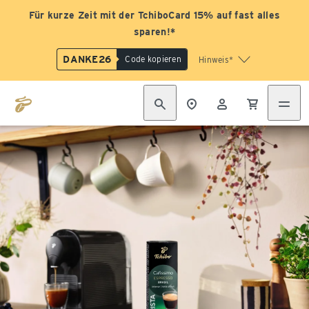
Für kurze Zeit mit der TchiboCard 15% auf fast alles
sparen!*
DANKE26
Code kopieren
Hinweis*