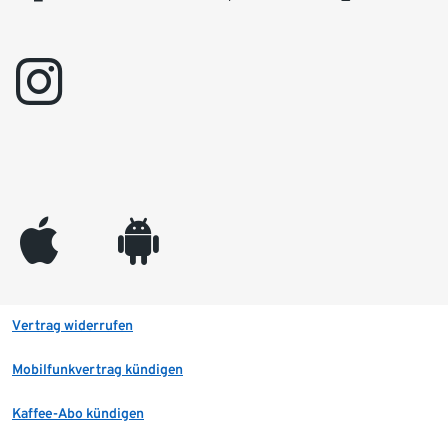
instagram
appleinc
android
Vertrag widerrufen
Mobilfunkvertrag kündigen
Kaffee-Abo kündigen