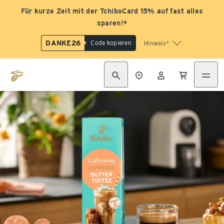
Für kurze Zeit mit der TchiboCard 15% auf fast alles
sparen!*
DANKE26
Code kopieren
Hinweis*