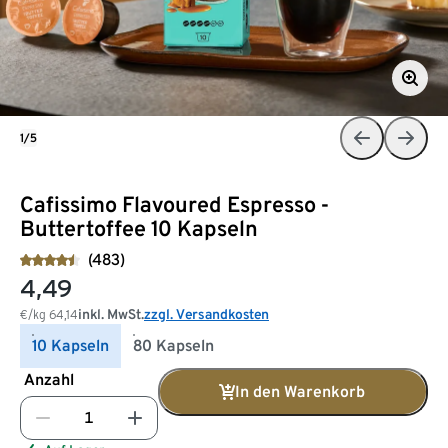
1/5
Cafissimo Flavoured Espresso -
Buttertoffee 10 Kapseln
(483)
4,49
inkl. MwSt.
zzgl. Versandkosten
€/kg
64,14
10 Kapseln
80 Kapseln
Anzahl
In den Warenkorb