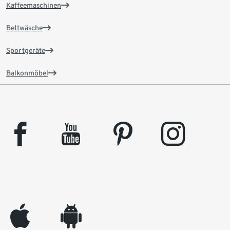
Kaffeemaschinen
Bettwäsche
Sportgeräte
Balkonmöbel
facebook
youtube
pinterest
instagram
appleinc
android