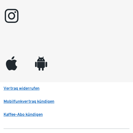
instagram
appleinc
android
Vertrag widerrufen
Mobilfunkvertrag kündigen
Kaffee-Abo kündigen