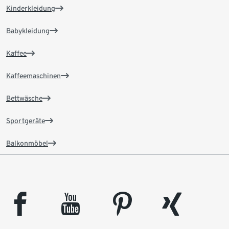
Kinderkleidung
Babykleidung
Kaffee
Kaffeemaschinen
Bettwäsche
Sportgeräte
Balkonmöbel
facebook
youtube
pinterest
xing