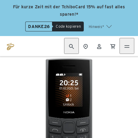
Für kurze Zeit mit der TchiboCard 15% auf fast alles
sparen!*
DANKE26
Code kopieren
Hinweis*