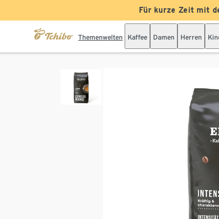
Für kurze Zeit mit d
Themenwelten
Kaffee
Damen
Herren
Kin