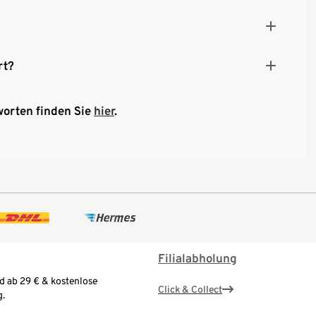
rt?
worten finden Sie
hier
.
Filialabholung
d ab 29 € & kostenlose
Click & Collect
.