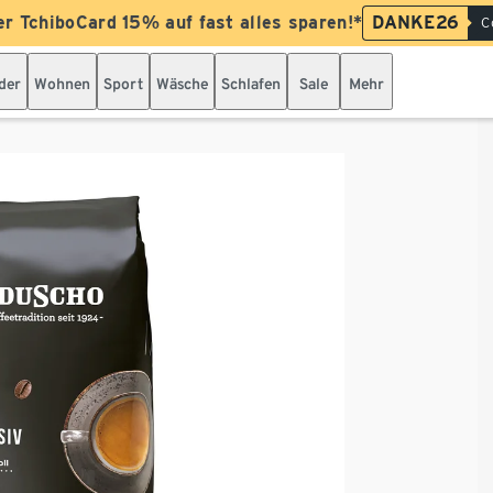
er TchiboCard 15% auf fast alles sparen!*
DANKE26
C
der
Wohnen
Sport
Wäsche
Schlafen
Sale
Mehr