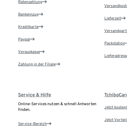
Ratenzahlung
Versandkost
Bankeinzug
Lieferzeit
Kreditkarte
Versandpart
Paypal
Packstation
Vorauskasse
Lieferadress
Zahlung in der Filiale
Service & Hilfe
TchiboCar
Online-Services nutzen & schnell Antworten
Jetzt kostenl
finden.
Jetzt Vortei
Service-Bereich