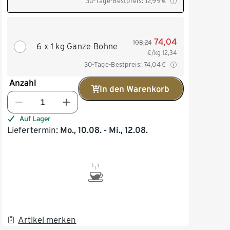
30-Tage-Bestpreis:
12,99
€
74,04
108,24
6 x 1 kg Ganze Bohne
€/kg
12,34
30-Tage-Bestpreis:
74,04
€
Anzahl
In den Warenkorb
Auf Lager
Liefertermin:
Mo., 10.08. - Mi., 12.08.
Artikel merken