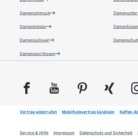
Damenschmuck
Damenunter
Damenkleider
Damenhose
Damenpullover
Damenschuh
Damensporthosen
facebook
youtube
pinterest
xing
insta
Vertrag widerrufen
Mobilfunkvertrag kündigen
Kaffee-A
Service & Hilfe
Impressum
Datenschutz und Sicherheit