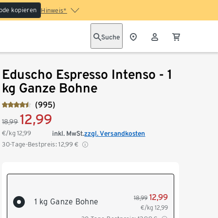
ode kopieren
Hinweis*
Suche
Eduscho Espresso Intenso - 1
kg Ganze Bohne
(995)
12,99
18,99
€/kg
12,99
inkl. MwSt.
zzgl. Versandkosten
30-Tage-Bestpreis:
12,99
€
12,99
18,99
1 kg Ganze Bohne
€/kg
12,99