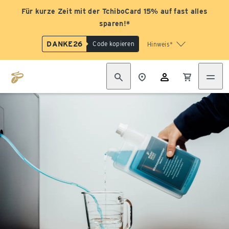
Für kurze Zeit mit der TchiboCard 15% auf fast alles
sparen!*
DANKE26
Code kopieren
Hinweis*