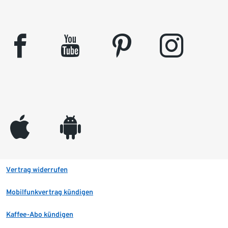
facebook
youtube
pinterest
instagram
appleinc
android
Vertrag widerrufen
Mobilfunkvertrag kündigen
Kaffee-Abo kündigen