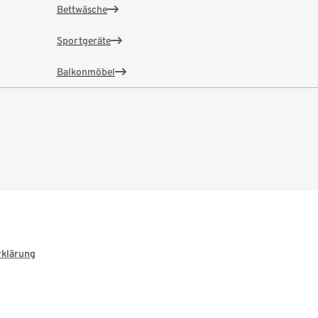
Bettwäsche
Sportgeräte
Balkonmöbel
rklärung