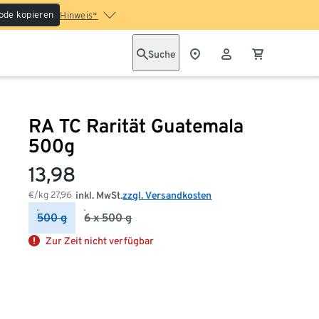
ode kopieren
Hinweis*
Suche
RA TC Rarität Guatemala
500g
13,98
€/kg
27,96
inkl. MwSt.
zzgl. Versandkosten
500 g
6 x 500 g
Zur Zeit nicht verfügbar