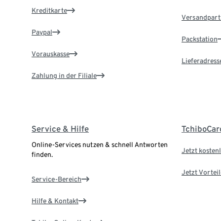
Kreditkarte
Versandpart
Paypal
Packstation
Vorauskasse
Lieferadress
Zahlung in der Filiale
Service & Hilfe
TchiboCar
Online-Services nutzen & schnell Antworten
Jetzt kostenl
finden.
Jetzt Vortei
Service-Bereich
Hilfe & Kontakt