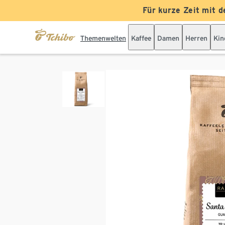
Für kurze Zeit mit d
Themenwelten
Kaffee
Damen
Herren
Kin