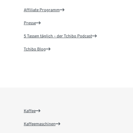
Affiliate Programm
Presse
5 Tassen täglich – der Tchibo Podcast
Tchibo Blog
Kaffee
Kaffeemaschinen