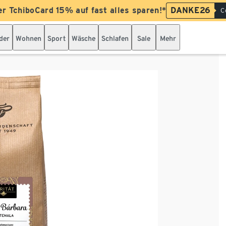
er TchiboCard 15% auf fast alles sparen!*
DANKE26
C
der
Wohnen
Sport
Wäsche
Schlafen
Sale
Mehr