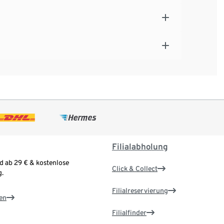
Filialabholung
d ab 29 € & kostenlose
Click & Collect
.
Filialreservierung
en
Filialfinder