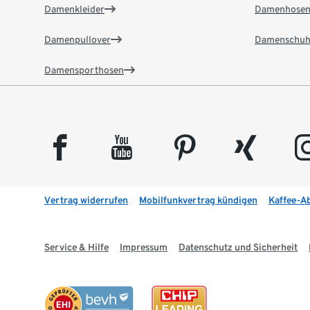
Damenkleider
Damenhose
Damenpullover
Damenschuh
Damensporthosen
facebook
youtube
pinterest
xing
insta
Vertrag widerrufen
Mobilfunkvertrag kündigen
Kaffee-A
Service & Hilfe
Impressum
Datenschutz und Sicherheit