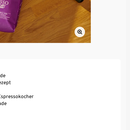
ade
ezept
 Espressokocher
ade