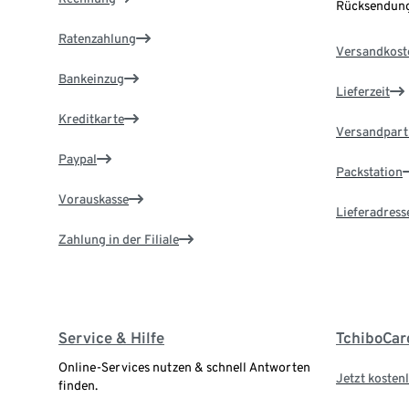
Rücksendung
Ratenzahlung
Versandkost
Bankeinzug
Lieferzeit
Kreditkarte
Versandpart
Paypal
Packstation
Vorauskasse
Lieferadress
Zahlung in der Filiale
Service & Hilfe
TchiboCar
Online-Services nutzen & schnell Antworten
Jetzt kostenl
finden.