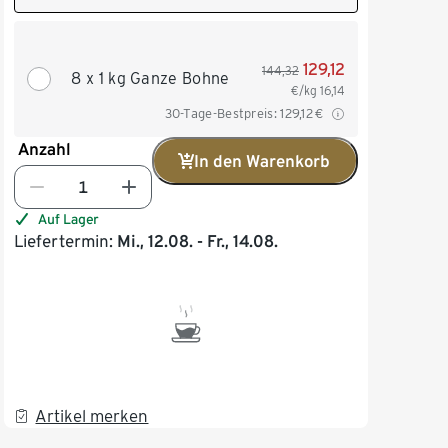
129,12
144,32
8 x 1 kg Ganze Bohne
€/kg
16,14
30-Tage-Bestpreis:
129,12
€
Anzahl
In den Warenkorb
Auf Lager
Liefertermin:
Mi., 12.08. - Fr., 14.08.
Artikel merken