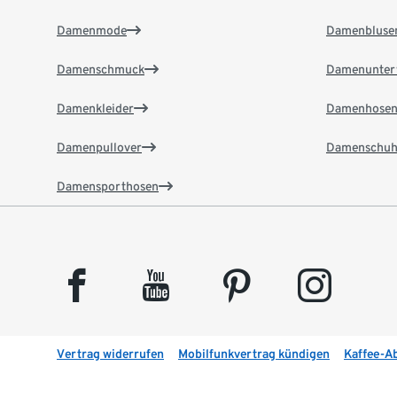
Damenmode
Damenbluse
Damenschmuck
Damenunter
Damenkleider
Damenhose
Damenpullover
Damenschuh
Damensporthosen
facebook
youtube
pinterest
instagram
Vertrag widerrufen
Mobilfunkvertrag kündigen
Kaffee-A