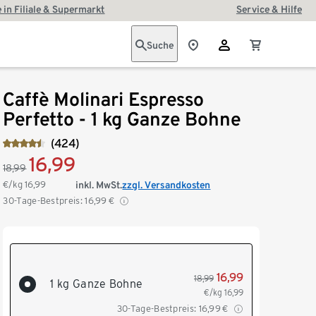
 in Filiale & Supermarkt
Service & Hilfe
Suche
Caffè Molinari Espresso
Perfetto - 1 kg Ganze Bohne
(424)
16,99
18,99
€/kg
16,99
inkl. MwSt.
zzgl. Versandkosten
30-Tage-Bestpreis:
16,99
€
16,99
18,99
1 kg Ganze Bohne
€/kg
16,99
30-Tage-Bestpreis:
16,99
€