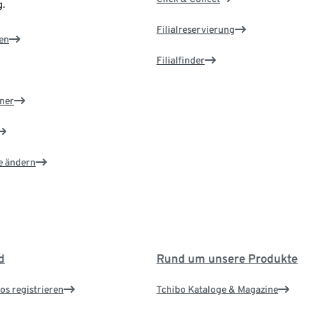
.
Filialreservierung
en
Filialfinder
ner
e ändern
d
Rund um unsere Produkte
os registrieren
Tchibo Kataloge & Magazine