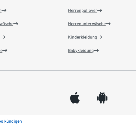
n
Herrenpullover
wäsche
Herrenunterwäsche
n
Kinderkleidung
e
Babykleidung
appleinc
android
bo kündigen