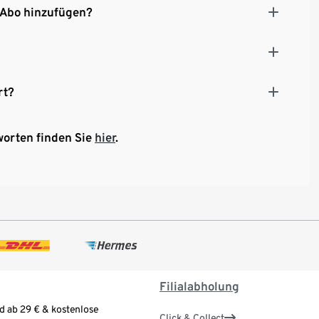
 Abo hinzufügen?
rt?
worten finden Sie
hier
.
Filialabholung
d ab 29 € & kostenlose
Click & Collect