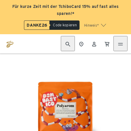
Für kurze Zeit mit der TchiboCard 15% auf fast alles
sparen!*
DANKE26
Code kopieren
Hinweis*