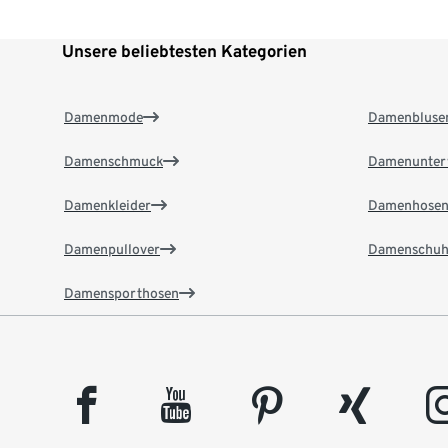
Unsere beliebtesten Kategorien
Damenmode
Damenbluse
Damenschmuck
Damenunter
Damenkleider
Damenhose
Damenpullover
Damenschuh
Damensporthosen
facebook
youtube
pinterest
xing
insta