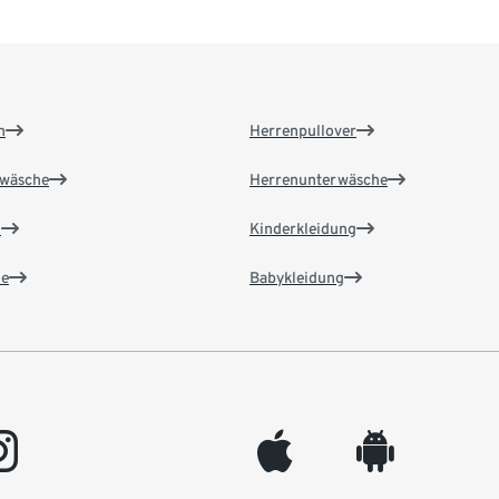
n
Herrenpullover
wäsche
Herrenunterwäsche
n
Kinderkleidung
e
Babykleidung
gram
appleinc
android