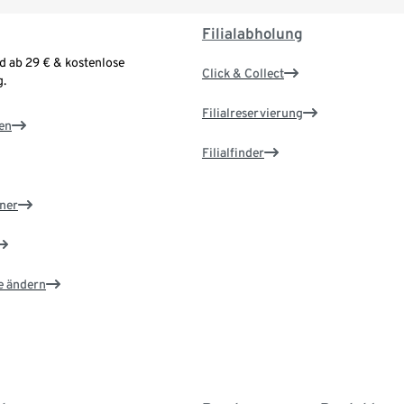
Filialabholung
d ab 29 € & kostenlose
Click & Collect
.
Filialreservierung
en
Filialfinder
ner
e ändern