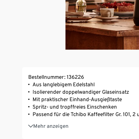
Bestellnummer: 136226
Aus langlebigem Edelstahl
Isolierender doppelwandiger Glaseinsatz
Mit praktischer Einhand-Ausgießtaste
Spritz- und tropffreies Einschenken
Passend für die Tchibo Kaffeefilter Gr. 101, 2
Hält Kaffee und Tee besonders lange heiß (un
Mehr anzeigen
Fassungsvermögen von ca. 1 l