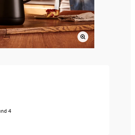
 und 4
d kalte Getränke lange kühl)