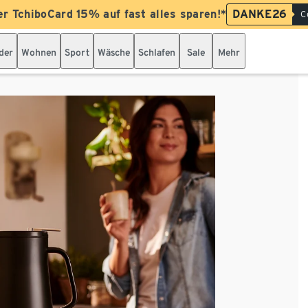
er TchiboCard 15% auf fast alles sparen!*
DANKE26
C
der
Wohnen
Sport
Wäsche
Schlafen
Sale
Mehr