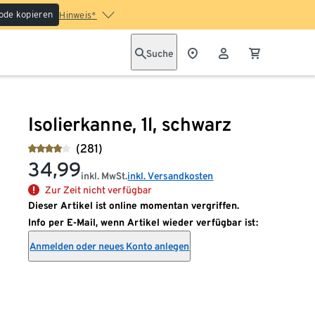
ode kopieren
Hinweis*
Suche
Isolierkanne, 1l, schwarz
(281)
34,99
inkl. MwSt.
inkl. Versandkosten
Zur Zeit nicht verfügbar
Dieser Artikel ist online momentan vergriffen.
Info per E-Mail, wenn Artikel wieder verfügbar ist:
Anmelden oder neues Konto anlegen