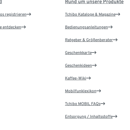
d
Rund um unsere Produkte
os registrieren
Tchibo Kataloge & Magazine
le entdecken
Bedienungsanleitungen
Ratgeber & Größenberater
Geschenkkarte
Geschenkideen
Kaffee-Wiki
Mobilfunklexikon
Tchibo MOBIL FAQs
Entsorgung / Inhaltsstoffe