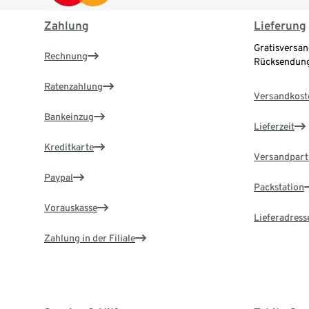
Zahlung
Lieferung
Gratisversan
Rechnung
Rücksendung
Ratenzahlung
Versandkost
Bankeinzug
Lieferzeit
Kreditkarte
Versandpart
Paypal
Packstation
Vorauskasse
Lieferadress
Zahlung in der Filiale