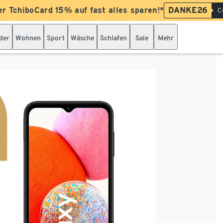
er TchiboCard 15% auf fast alles sparen!*
DANKE26
C
der
Wohnen
Sport
Wäsche
Schlafen
Sale
Mehr