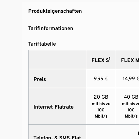
Produkteigenschaften
Tarifinformationen
Tariftabelle
1
FLEX S
FLEX 
9,99 €
14,99 
Preis
20 GB
40 GB
mit bis zu
mit bis z
Internet-Flatrate
100
100
Mbit/s
Mbit/s
Telefon- & SMS-Flat