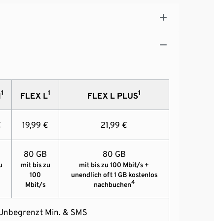
1
1
1
M
FLEX L
FLEX L PLUS
€
19,99 €
21,99 €
80 GB
80 GB
u
mit bis zu
mit bis zu 100 Mbit/s +
100
unendlich oft 1 GB kostenlos
4
Mbit/s
nachbuchen
Unbegrenzt Min. & SMS