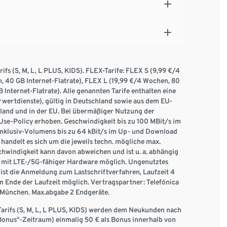
fs (S, M, L, L PLUS, KIDS). FLEX-Tarife: FLEX S (9,99 €/4
, 40 GB Internet-Flatrate), FLEX L (19,99 €/4 Wochen, 80
Internet-Flatrate). Alle genannten Tarife enthalten eine
ertdienste), gültig in Deutschland sowie aus dem EU-
hland und in der EU. Bei übermäßiger Nutzung der
se-Policy erhoben. Geschwindigkeit bis zu 100 MBit/s im
Inklusiv-Volumens bis zu 64 kBit/s im Up- und Download
andelt es sich um die jeweils techn. mögliche max.
chwindigkeit kann davon abweichen und ist u. a. abhängig
 mit LTE-/5G-fähiger Hardware möglich. Ungenutztes
ist die Anmeldung zum Lastschriftverfahren, Laufzeit 4
 Ende der Laufzeit möglich. Vertragspartner: Telefónica
München. Max.abgabe 2 Endgeräte.
Tarifs (S, M, L, L PLUS, KIDS) werden dem Neukunden nach
Bonus“-Zeitraum) einmalig 50 € als Bonus innerhalb von