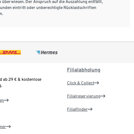
o überwiesen. Der Anspruch auf die Auszahlung entfällt,
den eintritt oder unberechtigte Rücklastschriften
n.
Filialabholung
d ab 29 € & kostenlose
Click & Collect
.
Filialreservierung
en
Filialfinder
ner