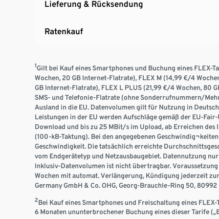
Lieferung & Rücksendung
Ratenkauf
1
Gilt bei Kauf eines Smartphones und Buchung eines FLEX-Tari
Wochen, 20 GB Internet-Flatrate), FLEX M (14,99 €/4 Wochen
GB Internet-Flatrate), FLEX L PLUS (21,99 €/4 Wochen, 80 GB 
SMS- und Telefonie-Flatrate (ohne Sonderrufnummern/Mehrw
Ausland in die EU. Datenvolumen gilt für Nutzung in Deutsc
Leistungen in der EU werden Aufschläge gemäß der EU-Fair-U
Download und bis zu 25 MBit/s im Upload, ab Erreichen des 
(100-kB-Taktung). Bei den angegebenen Geschwindig¬keiten h
Geschwindigkeit. Die tatsächlich erreichte Durchschnittsges
vom Endgerätetyp und Netzausbaugebiet. Datennutzung nur
Inklusiv-Datenvolumen ist nicht übertragbar. Voraussetzung 
Wochen mit automat. Verlängerung, Kündigung jederzeit zum
Germany GmbH & Co. OHG, Georg-Brauchle-Ring 50, 80992 
2
Bei Kauf eines Smartphones und Freischaltung eines FLEX-
6 Monaten ununterbrochener Buchung eines dieser Tarife („