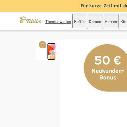
Für kurze Zeit mit d
Themenwelten
Kaffee
Damen
Herren
Kin