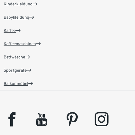
Kinderkleidung
Babykleidung
Kaffee
Kaffeemaschinen
Bettwäsche
Sportgeräte
Balkonmöbel
facebook
youtube
pinterest
instagram