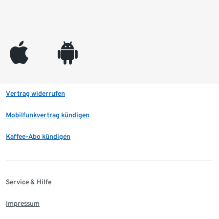
appleinc
android
Vertrag widerrufen
Mobilfunkvertrag kündigen
Kaffee-Abo kündigen
Service & Hilfe
Impressum