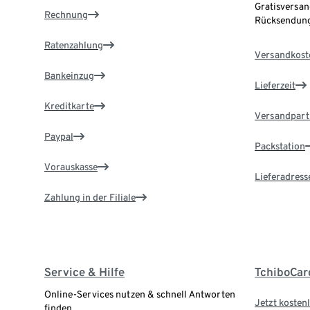
Gratisversan
Rechnung
Rücksendung
Ratenzahlung
Versandkost
Bankeinzug
Lieferzeit
Kreditkarte
Versandpart
Paypal
Packstation
Vorauskasse
Lieferadress
Zahlung in der Filiale
Service & Hilfe
TchiboCar
Online-Services nutzen & schnell Antworten
Jetzt kostenl
finden.