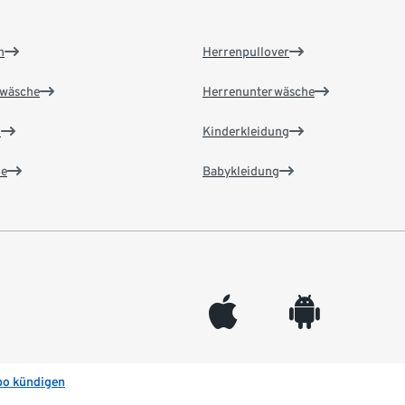
n
Herrenpullover
wäsche
Herrenunterwäsche
n
Kinderkleidung
e
Babykleidung
appleinc
android
bo kündigen