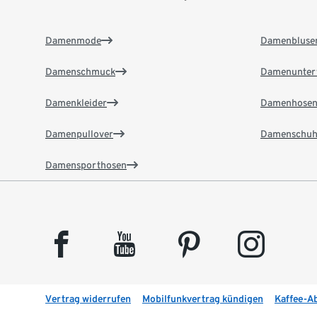
Damenmode
Damenbluse
Damenschmuck
Damenunter
Damenkleider
Damenhose
Damenpullover
Damenschuh
Damensporthosen
facebook
youtube
pinterest
instagram
Vertrag widerrufen
Mobilfunkvertrag kündigen
Kaffee-A