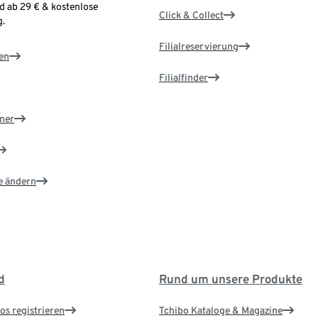
d ab 29 € & kostenlose
Click & Collect
.
Filialreservierung
en
Filialfinder
ner
e ändern
d
Rund um unsere Produkte
os registrieren
Tchibo Kataloge & Magazine