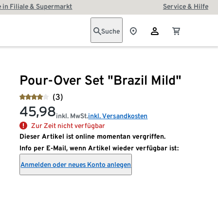
 in Filiale & Supermarkt
Service & Hilfe
Suche
Pour-Over Set "Brazil Mild"
(3)
45,98
inkl. MwSt.
inkl. Versandkosten
Zur Zeit nicht verfügbar
Dieser Artikel ist online momentan vergriffen.
Info per E-Mail, wenn Artikel wieder verfügbar ist:
Anmelden oder neues Konto anlegen