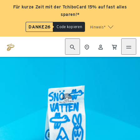
Für kurze Zeit mit der TchiboCard 15% auf fast alles
sparen!*
DANKE26
Code kopieren
Hinweis*