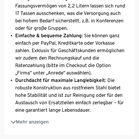
Fassungsvermögen von 2,2 Litern lassen sich rund
17 Tassen ausschenken, was die Versorgung auch
bei hohem Bedarf sicherstellt, z.B. in Konferenzen
oder für große Gruppen.
Einfache & bequeme Zahlung
: Sie können ganz
einfach per PayPal, Kreditkarte oder Vorkasse
zahlen. Exklusiv für Geschäftskunden ermöglichen
wir zudem den Rechnungskauf und die
Ratenzahlung (bitte im Checkout die Option
„Firma“ unter „Anrede“ auswählen).
Durchdacht für maximale Langlebigkeit
: Die
robuste Konstruktion aus rostfreiem Stahl bietet
hohe Stabilität und ist zur Reinigung oder für den
Austausch von Ersatzteilen einfach zerlegbar – für
eine garantiert lange Lebensdauer.
Mühelose Entnahme
: Der hochwertige Pumphebel
Mehr anzeigen
und das Doppelsteigrohr sorgen für einen
konstanten und sauberen Kaffeeauslauf bei jeder