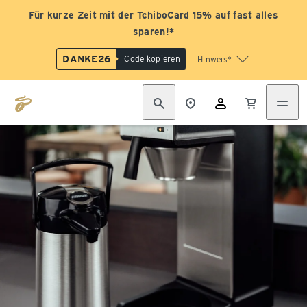
Für kurze Zeit mit der TchiboCard 15% auf fast alles
sparen!*
DANKE26
Code kopieren
Hinweis*