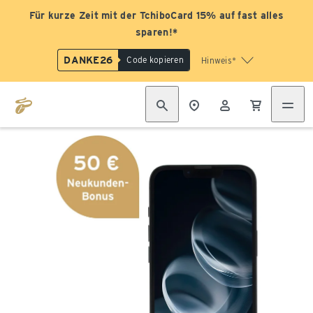
Für kurze Zeit mit der TchiboCard 15% auf fast alles
sparen!*
DANKE26
Code kopieren
Hinweis*