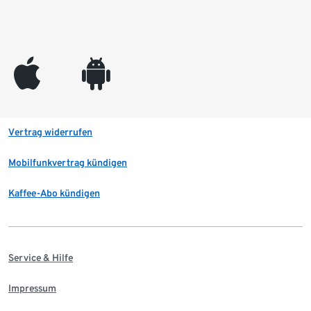
appleinc
android
Vertrag widerrufen
Mobilfunkvertrag kündigen
Kaffee-Abo kündigen
Service & Hilfe
Impressum