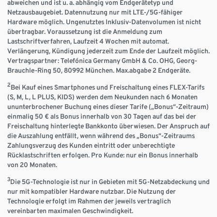
abweichen und ist u. a. abhängig vom Endgerätetyp und
Netzausbaugebiet. Datennutzung nur mit LTE-/5G-fähiger
Hardware möglich. Ungenutztes Inklusiv-Datenvolumen ist nicht
übertragbar. Voraussetzung ist die Anmeldung zum
Lastschriftverfahren, Laufzeit 4 Wochen mit automat.
Verlängerung, Kündigung jederzeit zum Ende der Laufzeit möglich.
Vertragspartner: Telefónica Germany GmbH & Co. OHG, Georg-
Brauchle-Ring 50, 80992 München. Max.abgabe 2 Endgeräte.
2
Bei Kauf eines Smartphones und Freischaltung eines FLEX-Tarifs
(S, M, L, L PLUS, KIDS) werden dem Neukunden nach 6 Monaten
ununterbrochener Buchung eines dieser Tarife („Bonus“-Zeitraum)
einmalig 50 € als Bonus innerhalb von 30 Tagen auf das bei der
Freischaltung hinterlegte Bankkonto überwiesen. Der Anspruch auf
die Auszahlung entfällt, wenn während des „Bonus“-Zeitraums
Zahlungsverzug des Kunden eintritt oder unberechtigte
Rücklastschriften erfolgen. Pro Kunde: nur ein Bonus innerhalb
von 20 Monaten.
3
Die 5G-Technologie ist nur in Gebieten mit 5G-Netzabdeckung und
nur mit kompatibler Hardware nutzbar. Die Nutzung der
Technologie erfolgt im Rahmen der jeweils vertraglich
vereinbarten maximalen Geschwindigkeit.