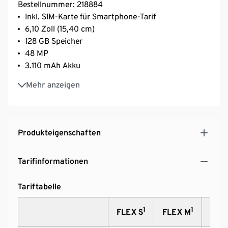
Bestellnummer: 218884
Inkl. SIM-Karte für Smartphone-Tarif
6,10 Zoll (15,40 cm)
128 GB Speicher
48 MP
3.110 mAh Akku
Akkulaufzeit: Bis zu 26 Stunden Videowiedergabe
Mehr anzeigen
für extra lange Nutzung
Action Button: Anpassbare Schnellzugriff-Taste für
individuelle Funktionen
Prozessor: Neuer A18 Chip für höchste
Produkteigenschaften
Geschwindigkeit und optimierte
Tarifinformationen
Tariftabelle
1
1
FLEX S
FLEX M
FLEX