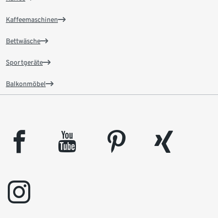
Kaffeemaschinen
Bettwäsche
Sportgeräte
Balkonmöbel
facebook
youtube
pinterest
xing
instagram