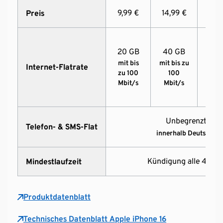
9,99 €
14,99 €
19,9
Preis
20 GB
40 GB
80 
mit bis
mit bis zu
mit 
Internet-Flatrate
zu 100
100
zu 
Mbit/s
Mbit/s
Mbi
Unbegrenzt Min
Telefon- & SMS-Flat
innerhalb Deutschlan
Kündigung alle 4 Wo
Mindestlaufzeit
Produktdatenblatt
Technisches Datenblatt Apple iPhone 16