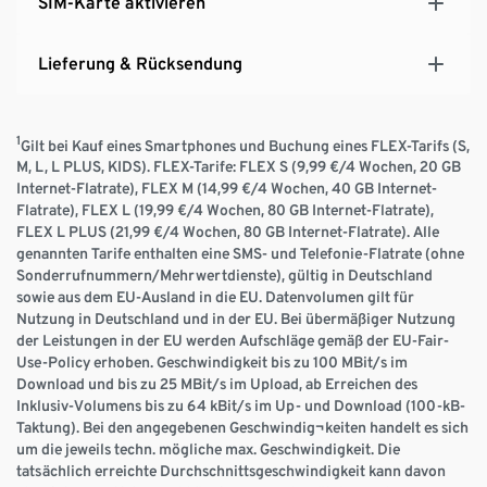
SIM-Karte aktivieren
Lieferung & Rücksendung
1
Gilt bei Kauf eines Smartphones und Buchung eines FLEX-Tarifs (S,
M, L, L PLUS, KIDS). FLEX-Tarife: FLEX S (9,99 €/4 Wochen, 20 GB
Internet-Flatrate), FLEX M (14,99 €/4 Wochen, 40 GB Internet-
Flatrate), FLEX L (19,99 €/4 Wochen, 80 GB Internet-Flatrate),
FLEX L PLUS (21,99 €/4 Wochen, 80 GB Internet-Flatrate). Alle
genannten Tarife enthalten eine SMS- und Telefonie-Flatrate (ohne
Sonderrufnummern/Mehrwertdienste), gültig in Deutschland
sowie aus dem EU-Ausland in die EU. Datenvolumen gilt für
Nutzung in Deutschland und in der EU. Bei übermäßiger Nutzung
der Leistungen in der EU werden Aufschläge gemäß der EU-Fair-
Use-Policy erhoben. Geschwindigkeit bis zu 100 MBit/s im
Download und bis zu 25 MBit/s im Upload, ab Erreichen des
Inklusiv-Volumens bis zu 64 kBit/s im Up- und Download (100-kB-
Taktung). Bei den angegebenen Geschwindig¬keiten handelt es sich
um die jeweils techn. mögliche max. Geschwindigkeit. Die
tatsächlich erreichte Durchschnittsgeschwindigkeit kann davon