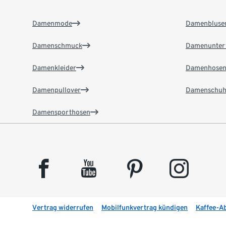
Damenmode
Damenbluse
Damenschmuck
Damenunter
Damenkleider
Damenhose
Damenpullover
Damenschuh
Damensporthosen
facebook
youtube
pinterest
instagram
Vertrag widerrufen
Mobilfunkvertrag kündigen
Kaffee-A