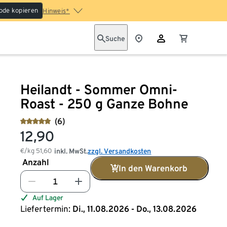
ode kopieren
Hinweis*
Suche
Heilandt - Sommer Omni-
Roast - 250 g Ganze Bohne
(6)
12,90
€/kg
51,60
inkl. MwSt.
zzgl. Versandkosten
Anzahl
In den Warenkorb
Auf Lager
Liefertermin:
Di., 11.08.2026 - Do., 13.08.2026