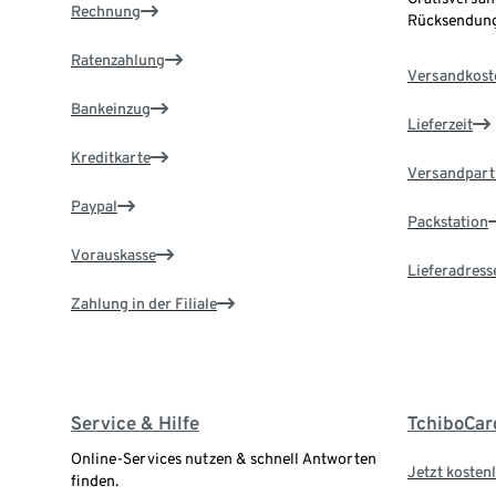
Rechnung
Rücksendung
Ratenzahlung
Versandkost
Bankeinzug
Lieferzeit
Kreditkarte
Versandpart
Paypal
Packstation
Vorauskasse
Lieferadress
Zahlung in der Filiale
Service & Hilfe
TchiboCar
Online-Services nutzen & schnell Antworten
Jetzt kostenl
finden.