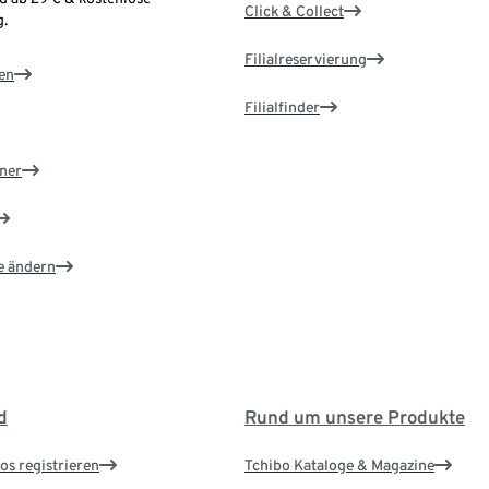
Click & Collect
.
Filialreservierung
en
Filialfinder
ner
e ändern
d
Rund um unsere Produkte
os registrieren
Tchibo Kataloge & Magazine