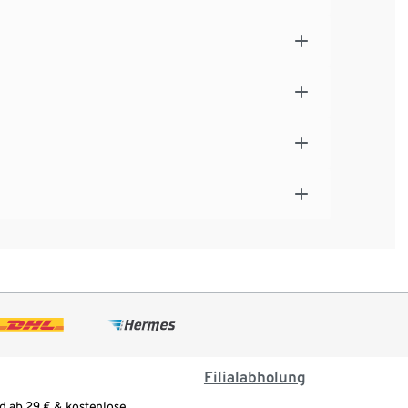
Filialabholung
d ab 29 € & kostenlose