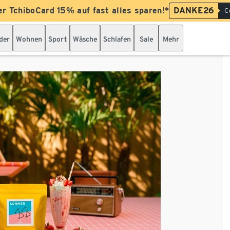
er TchiboCard 15% auf fast alles sparen!*
DANKE26
C
der
Wohnen
Sport
Wäsche
Schlafen
Sale
Mehr