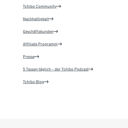
Tchibo Community
Nachhaltigkeit
Geschäftskunden
Affiliate Programm
Presse
5 Tassen täglich – der Tchibo Podcast
Tchibo Blog