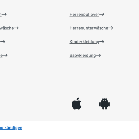
n
Herrenpullover
wäsche
Herrenunterwäsche
n
Kinderkleidung
e
Babykleidung
appleinc
android
bo kündigen