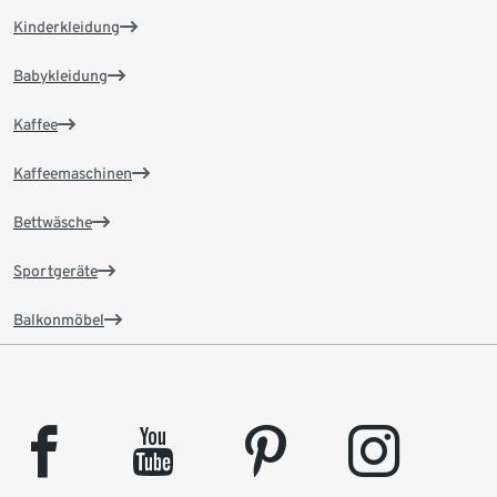
Kinderkleidung
Babykleidung
Kaffee
Kaffeemaschinen
Bettwäsche
Sportgeräte
Balkonmöbel
facebook
youtube
pinterest
instagram