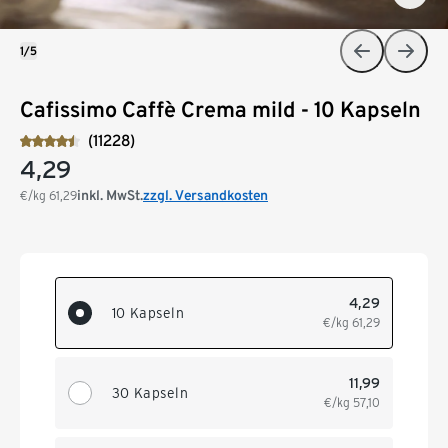
1/5
Cafissimo Caffè Crema mild - 10 Kapseln
(11228)
4,29
inkl. MwSt.
zzgl. Versandkosten
€/kg
61,29
4,29
10 Kapseln
€/kg
61,29
11,99
30 Kapseln
€/kg
57,10