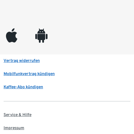
appleinc
android
Vertrag widerrufen
Mobilfunkvertrag kündigen
Kaffee-Abo kündigen
Service & Hilfe
Impressum