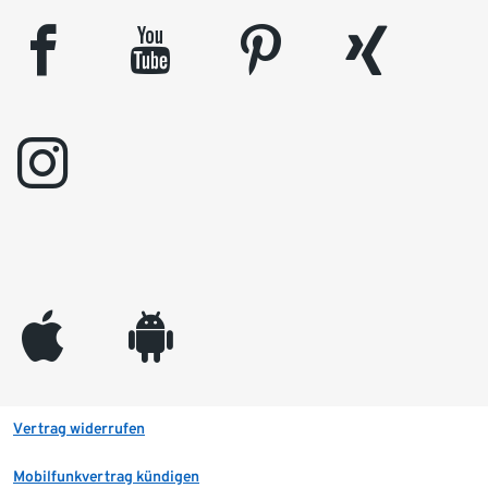
facebook
youtube
pinterest
xing
instagram
appleinc
android
Vertrag widerrufen
Mobilfunkvertrag kündigen