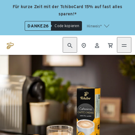
Für kurze Zeit mit der TchiboCard 15% auf fast alles
sparen!*
DANKE26
Code kopieren
Hinweis*