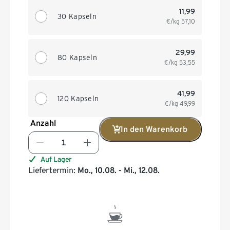
11,99
30 Kapseln
€/kg
57,10
29,99
80 Kapseln
€/kg
53,55
41,99
120 Kapseln
€/kg
49,99
Anzahl
In den Warenkorb
Auf Lager
Liefertermin:
Mo., 10.08. - Mi., 12.08.