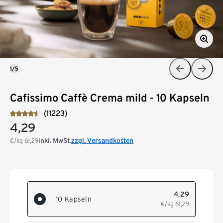
1/5
Cafissimo Caffè Crema mild - 10 Kapseln
(11223)
4,29
inkl. MwSt.
zzgl. Versandkosten
€/kg
61,29
4,29
10 Kapseln
€/kg
61,29