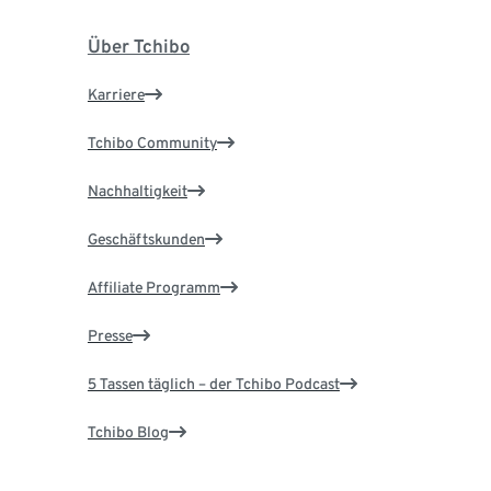
Über Tchibo
Karriere
Tchibo Community
Nachhaltigkeit
Geschäftskunden
Affiliate Programm
Presse
5 Tassen täglich – der Tchibo Podcast
Tchibo Blog