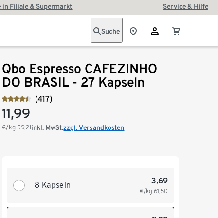
 in Filiale & Supermarkt
Service & Hilfe
Suche
Qbo Espresso CAFEZINHO
DO BRASIL - 27 Kapseln
(417)
11,99
€/kg
59,21
inkl. MwSt.
zzgl. Versandkosten
3,69
8 Kapseln
€/kg
61,50