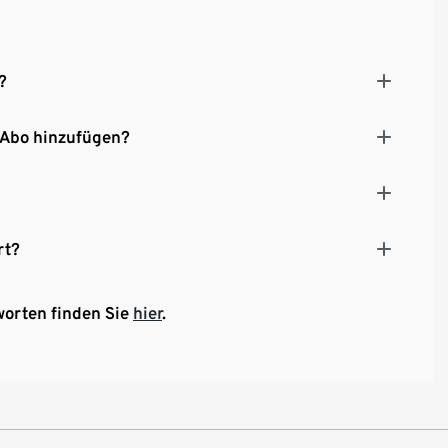
?
 Abo hinzufügen?
rt?
worten finden Sie
hier
.