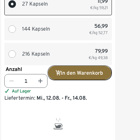
11,99
27 Kapseln
€/kg
59,21
56,99
144 Kapseln
€/kg
52,77
79,99
216 Kapseln
€/kg
49,38
Anzahl
In den Warenkorb
Auf Lager
Liefertermin:
Mi., 12.08. - Fr., 14.08.