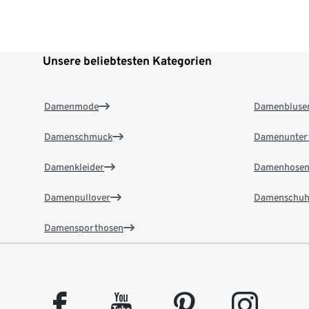
Unsere beliebtesten Kategorien
Damenmode
Damenbluse
Damenschmuck
Damenunter
Damenkleider
Damenhose
Damenpullover
Damenschuh
Damensporthosen
facebook
youtube
pinterest
instagram