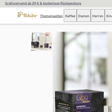
Gratisversand ab 29 € & kostenlose Rücksendung
Themenwelten
Kaffee
Damen
Herren
Kin