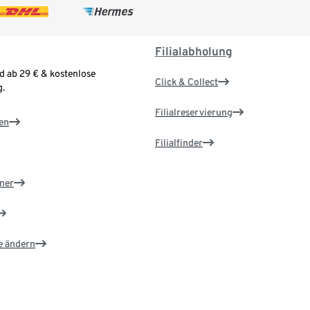
Filialabholung
d ab 29 € & kostenlose
Click & Collect
.
Filialreservierung
en
Filialfinder
ner
e ändern