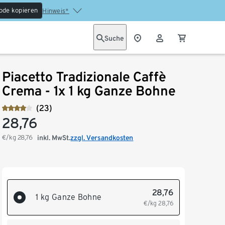
ode kopieren
Hinweis*
Suche
Piacetto Tradizionale Caffè
Crema - 1x 1 kg Ganze Bohne
(23)
28,76
€/kg
28,76
inkl. MwSt.
zzgl. Versandkosten
28,76
1 kg Ganze Bohne
€/kg
28,76