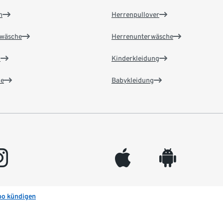
n
Herrenpullover
wäsche
Herrenunterwäsche
n
Kinderkleidung
e
Babykleidung
gram
appleinc
android
bo kündigen