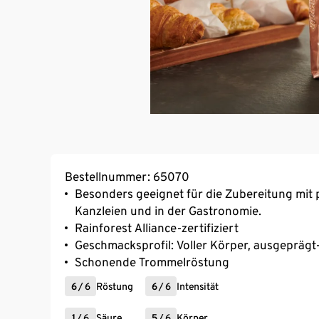
Bestellnummer: 65070
Besonders geeignet für die Zubereitung mit 
Kanzleien und in der Gastronomie.
Rainforest Alliance-zertifiziert
Geschmacksprofil: Voller Körper, ausgeprägt-
Schonende Trommelröstung
6
/
6
Röstung
6
/
6
Intensität
1
/
6
Säure
5
/
6
Körper