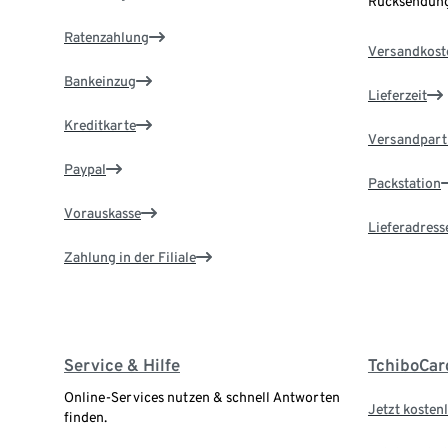
Rücksendung
Ratenzahlung
Versandkost
Bankeinzug
Lieferzeit
Kreditkarte
Versandpart
Paypal
Packstation
Vorauskasse
Lieferadress
Zahlung in der Filiale
Service & Hilfe
TchiboCar
Online-Services nutzen & schnell Antworten
Jetzt kostenl
finden.