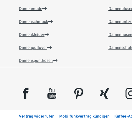
Damenmode
Damenbluse
Damenschmuck
Damenunter
Damenkleider
Damenhose
Damenpullover
Damenschuh
Damensporthosen
facebook
youtube
pinterest
xing
insta
Vertrag widerrufen
Mobilfunkvertrag kündigen
Kaffee-A