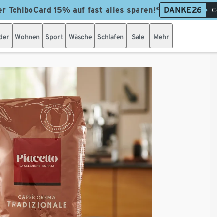
er TchiboCard 15% auf fast alles sparen!*
DANKE26
C
der
Wohnen
Sport
Wäsche
Schlafen
Sale
Mehr