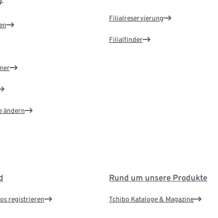
.
Filialreservierung
en
Filialfinder
ner
e ändern
d
Rund um unsere Produkte
os registrieren
Tchibo Kataloge & Magazine