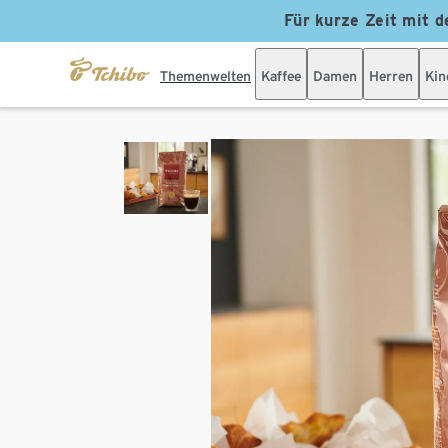
Für kurze Zeit mit d
Themenwelten
Kaffee
Damen
Herren
Kin