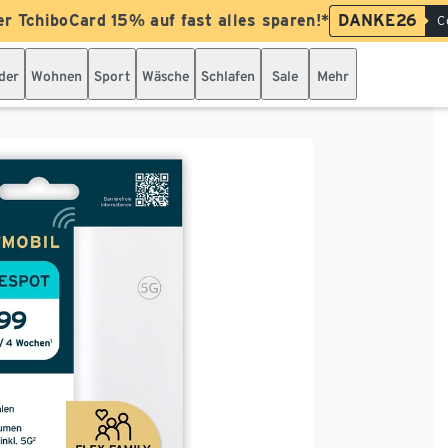
er TchiboCard 15% auf fast alles sparen!*
DANKE26
C
der
Wohnen
Sport
Wäsche
Schlafen
Sale
Mehr