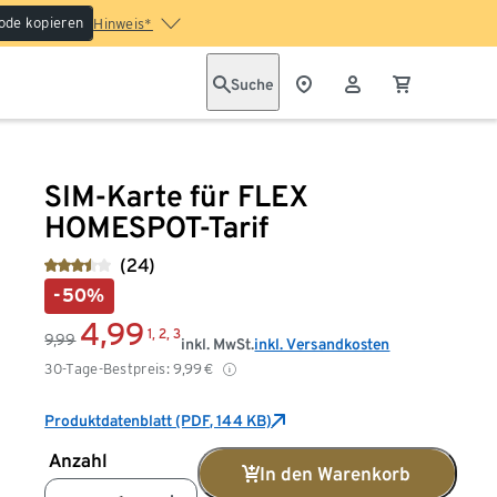
ode kopieren
Hinweis*
Suche
SIM-Karte für FLEX
HOMESPOT-Tarif
(24)
-50%
4,99
1, 2, 3
9,99
inkl. MwSt.
inkl. Versandkosten
30-Tage-Bestpreis:
9,99
€
Produktdatenblatt (PDF, 144 KB)
Anzahl
In den Warenkorb