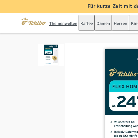
Für kurze Zeit mit d
Themenwelten
Kaffee
Damen
Herren
Kin