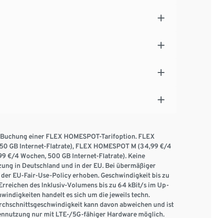
d Buchung einer FLEX HOMESPOT-Tarifoption. FLEX
0 GB Internet-Flatrate), FLEX HOMESPOT M (34,99 €/4
9 €/4 Wochen, 500 GB Internet-Flatrate). Keine
ung in Deutschland und in der EU. Bei übermäßiger
der EU-Fair-Use-Policy erhoben. Geschwindigkeit bis zu
Erreichen des Inklusiv-Volumens bis zu 64 kBit/s im Up-
ndigkeiten handelt es sich um die jeweils techn.
urchschnittsgeschwindigkeit kann davon abweichen und ist
tennutzung nur mit LTE-/5G-fähiger Hardware möglich.