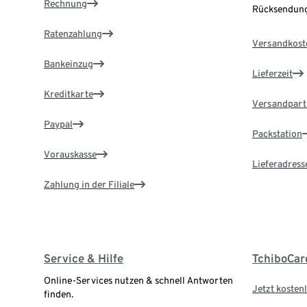
Rechnung
Rücksendung
Ratenzahlung
Versandkost
Bankeinzug
Lieferzeit
Kreditkarte
Versandpart
Paypal
Packstation
Vorauskasse
Lieferadress
Zahlung in der Filiale
Service & Hilfe
TchiboCar
Online-Services nutzen & schnell Antworten
Jetzt kostenl
finden.