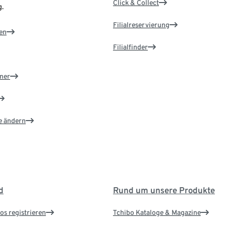
Click & Collect
.
Filialreservierung
en
Filialfinder
ner
e ändern
d
Rund um unsere Produkte
os registrieren
Tchibo Kataloge & Magazine