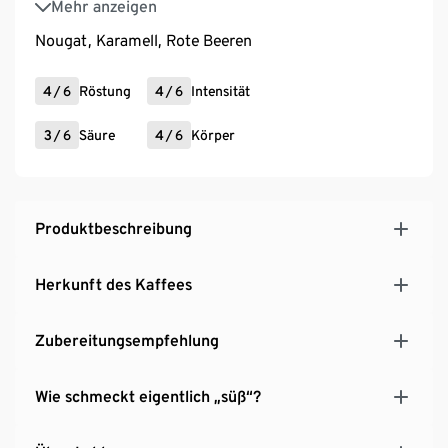
Mehr anzeigen
(Peru), SL28 & SL34 (Uganda)
Nougat, Karamell, Rote Beeren
4
/
6
Röstung
4
/
6
Intensität
3
/
6
Säure
4
/
6
Körper
Produktbeschreibung
Herkunft des Kaffees
Zubereitungsempfehlung
Wie schmeckt eigentlich „süß“?