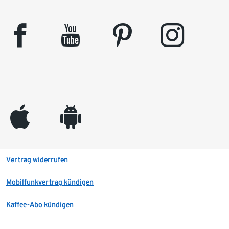
facebook
youtube
pinterest
instagram
appleinc
android
Vertrag widerrufen
Mobilfunkvertrag kündigen
Kaffee-Abo kündigen