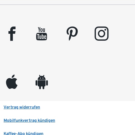
facebook
youtube
pinterest
instagram
appleinc
android
Vertrag widerrufen
Mobilfunkvertrag kündigen
Kaffee-Abo kündigen