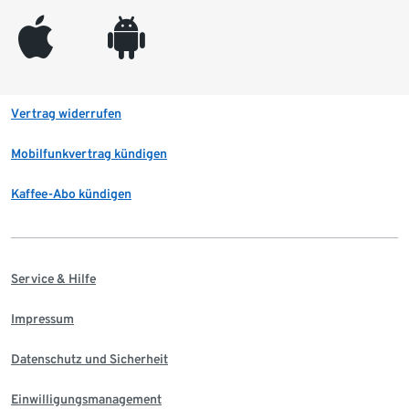
appleinc
android
Vertrag widerrufen
Mobilfunkvertrag kündigen
Kaffee-Abo kündigen
Service & Hilfe
Impressum
Datenschutz und Sicherheit
Einwilligungsmanagement