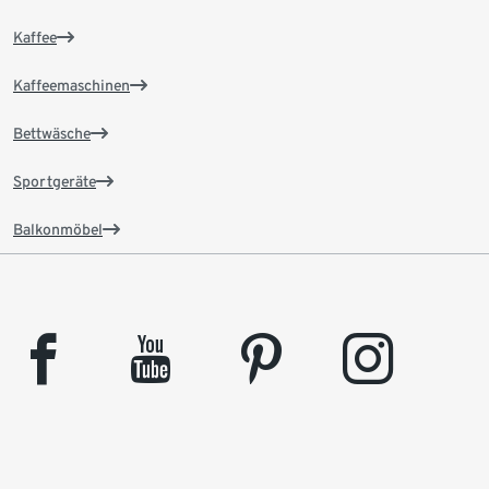
Kaffee
Kaffeemaschinen
Bettwäsche
Sportgeräte
Balkonmöbel
facebook
youtube
pinterest
instagram