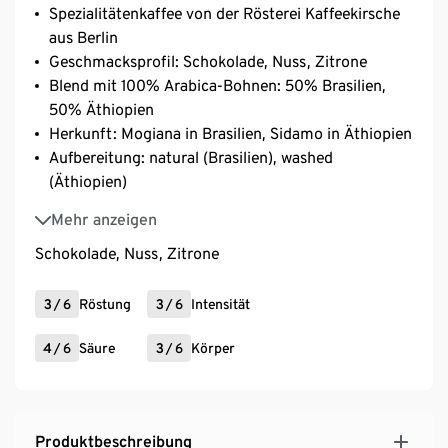
Spezialitätenkaffee von der Rösterei Kaffeekirsche
aus Berlin
Geschmacksprofil: Schokolade, Nuss, Zitrone
Blend mit 100% Arabica-Bohnen: 50% Brasilien,
50% Äthiopien
Herkunft: Mogiana in Brasilien, Sidamo in Äthiopien
Aufbereitung: natural (Brasilien), washed
(Äthiopien)
Varietät: Mixed Heirloom (Äthiopien), Caturra &
Mehr anzeigen
Catuai (Brasilien)
Schokolade, Nuss, Zitrone
3
/
6
Röstung
3
/
6
Intensität
4
/
6
Säure
3
/
6
Körper
Produktbeschreibung