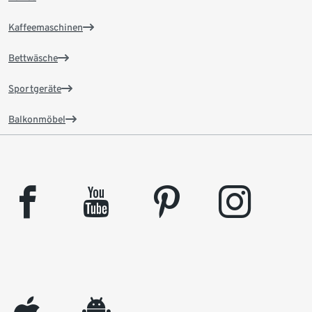
Kaffeemaschinen
Bettwäsche
Sportgeräte
Balkonmöbel
facebook
youtube
pinterest
instagram