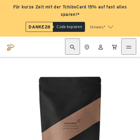
Für kurze Zeit mit der TchiboCard 15% auf fast alles
sparen!*
DANKE26
Code kopieren
Hinweis*