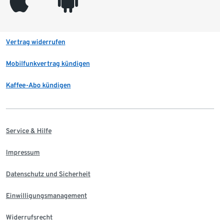
appleinc
android
Vertrag widerrufen
Mobilfunkvertrag kündigen
Kaffee-Abo kündigen
Service & Hilfe
Impressum
Datenschutz und Sicherheit
Einwilligungsmanagement
Widerrufsrecht