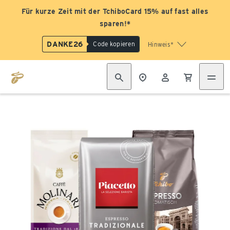
Für kurze Zeit mit der TchiboCard 15% auf fast alles
sparen!*
DANKE26
Code kopieren
Hinweis*